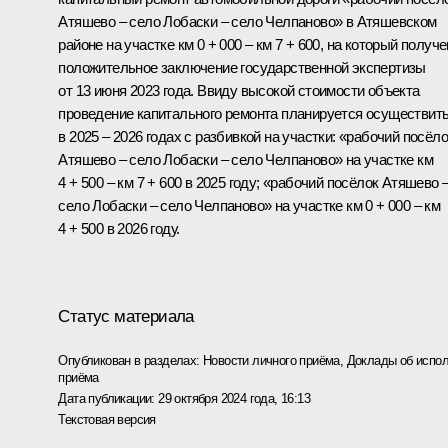
Атяшево – село Лобаски – село Челпаново» в Атяшевском
районе на участке км 0 + 000 – км 7 + 600, на который получ
положительное заключение государственной экспертизы
от 13 июня 2023 года. Ввиду высокой стоимости объекта
проведение капитального ремонта планируется осуществит
в 2025 – 2026 годах с разбивкой на участки: «рабочий посёло
Атяшево – село Лобаски – село Челпаново» на участке км
4 + 500 – км 7 + 600 в 2025 году; «рабочий посёлок Атяшево 
село Лобаски – село Челпаново» на участке км 0 + 000 – км
4 + 500 в 2026 году.
Статус материала
Опубликован в разделах:
Новости личного приёма
,
Доклады об испол
приёма
Дата публикации:
29 октября 2024 года, 16:13
Текстовая версия