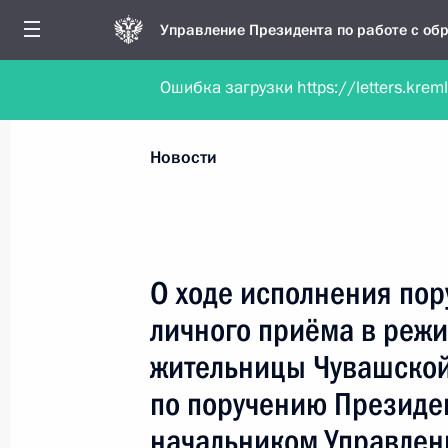
Управление Президента по работе с о
Ошибка загрузки https://letters.krem
Обратиться в форме электронного докуме
Все новости
Личный приём
Мобильна
Новости
Рубрикация материалов
Все материалы
О ходе исполнения пор
Новости личного приёма
личного приёма в реж
Поручения, данные по результатам личног
жительницы Чувашской
приёма
по поручению Президе
начальником Управлен