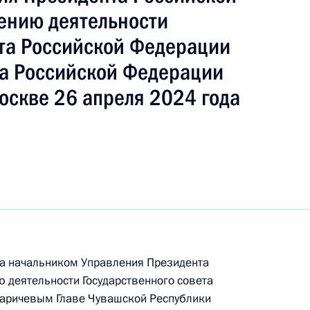
ению деятельности
ета Российской Федерации
а Российской Федерации
оскве 26 апреля 2024 года
ч
ть следующие материалы
да начальником Управления Президента
 деятельности Государственного совета
ного по итогам личного приёма в режиме видео-
аричевым Главе Чувашской Республики