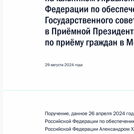
Федерации по обеспеч
Поиск по руководителю, географии и тематике
Государственного сов
в Приёмной Президент
по приёму граждан в М
Все руководители, регионы, города и темы
29 августа 2024 года
Харичев Александр Дмитриеви
Показа
Поручение, данное 26 апреля 2024 го
24 декабря 2024 года, вторник
Российской Федерации по обеспечению
О ходе исполнения поручения, дан
Российской Федерации Александром Х