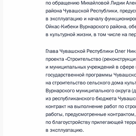
конференц-связи жительницы Лени
по обращению Михайловой Лидии Алек
района Чувашской Республики, предусм
Президента Российской Федерации
в эксплуатацию и началу функциониро
Российской Федерации по обеспече
Ойкас-Кибеки Вурнарского района, об
Российской Федерации в Приёмной
в культурной жизни, в том числе на пе
граждан в Москве 18 ноября 2020
24 декабря 2024 года, 17:46
Глава Чувашской Республики Олег Ник
проекта «Строительство (реконструкц
и муниципальных учреждений в сфере к
18 декабря 2024 года, среда
государственной программы Чувашской
на строительство сельского дома куль
О ходе исполнения поручения, дан
Вурнарского муниципального округа (
конференц-связи жительницы Оренб
из республиканского бюджета Чувашс
Президента Российской Федерации
контракт на выполнение работ по стр
Российской Федерации по обеспече
работы, предусмотренные контрактом,
Российской Федерации в Приёмной
по благоустройству прилегающей терри
граждан в Москве 26 апреля 2024 
в эксплуатацию.