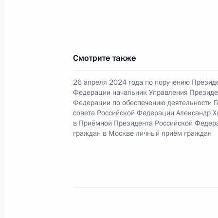
18 декабря 2024 года, 16:38
О ходе исполнения поручения, дан
Смотрите также
конференц-связи жительницы Астра
Президента Российской Федерации
26 апреля 2024 года по поручению Презид
Российской Федерации по обеспече
Федерации начальник Управления Президе
Российской Федерации в Приёмной
Федерации по обеспечению деятельности Г
совета Российской Федерации Александр Х
граждан в Москве 26 апреля 2024 
в Приёмной Президента Российской Федер
18 декабря 2024 года, 16:34
граждан в Москве личный приём граждан
О ходе исполнения поручения, дан
конференц-связи жительницы Свер
Президента Российской Федерации
Российской Федерации по обеспече