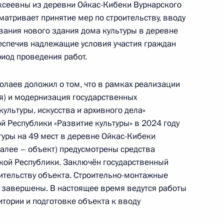
нградской области, проведённого по поручению
сеевны из деревни Ойкас-Кибеки Вурнарского
атривает принятие мер по строительству, вводу
 начальником Управления Президента
вания нового здания дома культуры в деревне
нию деятельности Государственного совета
еспечив надлежащие условия участия граждан
 Президента Российской Федерации по приёму
риод проведения работ.
 года
олаев доложил о том, что в рамках реализации
ия) и модернизация государственных
ультуры, искусства и архивного дела»
 Республики «Развитие культуры» в 2024 году
туры на 49 мест в деревне Ойкас-Кибеки
ного по итогам личного приёма в режиме видео-
далее – объект) предусмотрены средства
ургской области, проведённого по поручению
кой Республики. Заключён государственный
 начальником Управления Президента
оительству объекта. Строительно-монтажные
нию деятельности Государственного совета
 завершены. В настоящее время ведутся работы
 Президента Российской Федерации по приёму
тории и подготовке объекта к вводу
года