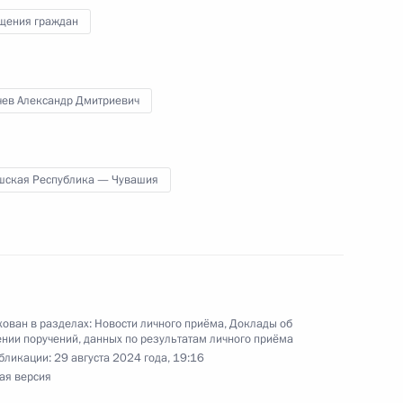
 Президента Российской Федерации по приёму
щения граждан
 года
чев Александр Дмитриевич
шская Республика — Чувашия
ного по итогам личного приёма в режиме видео-
блики Алтай, проведённого по поручению
 начальником Управления Президента
нию деятельности Государственного совета
 Президента Российской Федерации по приёму
3 года
ован в разделах:
Новости личного приёма
,
Доклады об
нии поручений, данных по результатам личного приёма
бликации:
29 августа 2024 года, 19:16
ая версия