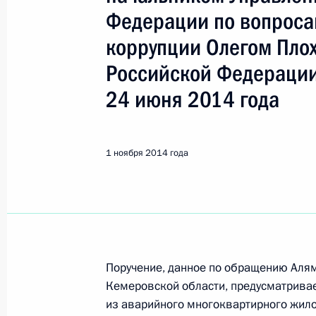
Федерации по вопроса
Поиск по руководителю, географии и тематике
коррупции Олегом Пло
Российской Федерации
24 июня 2014 года
Все руководители, регионы, города и темы
1 ноября 2014 года
Киселевск
31 августа 2021 года, вторник
О ходе исполнения поручения, дан
конференц–связи жителя Кемеровск
Поручение, данное по обращению Аля
по поручению Президента Россий
Кемеровской области, предусматривае
Российской Федерации Андреем Фу
из аварийного многоквартирного жилог