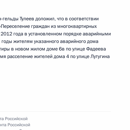
оскве 29 июля 2021 года
-гельды Тулеев доложил, что в соответствии
 «Переселение граждан из многоквартирных
 2012 года в установленном порядке аварийными
ного по итогам личного приёма в режиме видео-
 годы жителям указанного аварийного дома
овской области – Кузбасса, проведённого
тиры в новом жилом доме 6в по улице Фадеева
кой Федерации начальником Экспертного
мя расселение жителей дома 4 по улице Лутугина
ой Федерации Владимиром Симоненко
й Федерации по приёму граждан в Москве
та Российской
нта Российской
ного по итогам личного приёма в режиме видео-