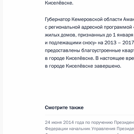
Федерации по приёму граждан в М
Киселёвске.
31 августа 2021 года, 21:03
Губернатор Кемеровской области Аман
с региональной адресной программой
жилых домов, признанных до 1 января
О ходе исполнения поручения, дан
и подлежащими сносу» на 2013 – 2017
конференц-связи жительницы Кемер
предоставлены благоустроенные квар
по поручению Президента Российс
в городе Киселёвске. В настоящее вре
управления Президента Российск
в городе Киселёвске завершено.
в Приёмной Президента Российско
14 июля 2021 года
31 августа 2021 года, 19:54
Смотрите также
24 августа 2020 года, понедельник
24 июня 2014 года по поручению Президен
Федерации начальник Управления Президе
О ходе исполнения поручения, дан