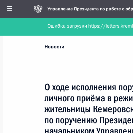
Управление Президента по работе с о
Ошибка загрузки https://letters.krem
Обратиться в форме электронного докуме
Все новости
Личный приём
Мобильна
Новости
Рубрикация материалов
Все материалы
О ходе исполнения пор
Новости личного приёма
личного приёма в реж
Поручения, данные по результатам личног
жительницы Кемеровск
приёма
по поручению Президе
начальником Управлен