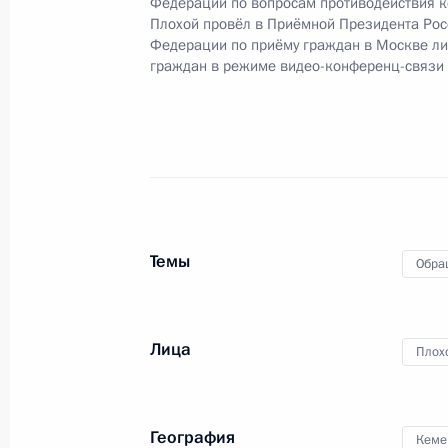
Федерации по вопросам противодействия к
конференц-связи жительницы Кемер
Плохой провёл в Приёмной Президента Рос
по поручению Президента Российс
Федерации по приёму граждан в Москве л
граждан в режиме видео-конференц-связи
Президента Российской Федерации
в Приёмной Президента Российско
15 апреля 2020 года
24 августа 2020 года, 19:06
28 ноября 2019 года, четверг
Темы
Обра
О ходе исполнения поручения, дан
конференц-связи жителя Кемеровск
по поручению Президента Российс
Лица
Плох
Президента Российской Федерации
и организаций Михаилом Михайлов
Федерации по приёму граждан в Мо
География
Кеме