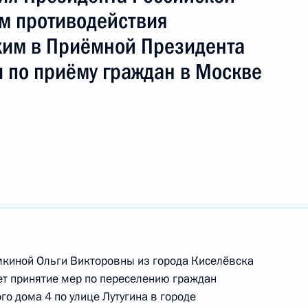
м противодействия
хим в Приёмной Президента
 по приёму граждан в Москве
ного по итогам личного приёма в режиме видео–
ой области – Кузбасса, проведённого
мкиной Ольги Викторовны из города Киселёвска
ской Федерации помощником Президента
т принятие мер по переселению граждан
рсенко в Приёмной Президента Российской
о дома 4 по улице Лутугина в городе