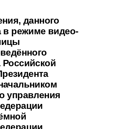
ения, данного
 в режиме видео-
ницы
оведённого
 Российской
Президента
 начальником
о управления
Федерации
ёмной
Федерации