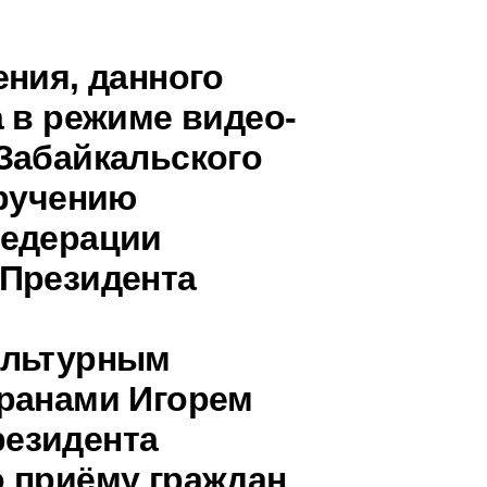
ения, данного
 в режиме видео-
Забайкальского
оручению
Федерации
 Президента
ультурным
транами Игорем
езидента
 приёму граждан