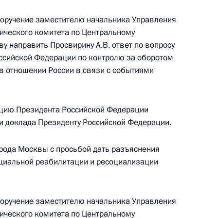
поручение заместителю начальника Управления
тического комитета по Центральному
у направить Просвирину А.В. ответ по вопросу
ссийской Федерации по контролю за оборотом
в отношении России в связи с событиями
езультатам личного приёма, проведённого
кой Федерации заместителем руководителя
цию Президента Российской Федерации
ркотического комитета – начальником
ки доклада Президенту Российской Федерации.
альному округу Геннадием Удовиченко
й Федерации по приёму граждан в Москве
орода Москвы с просьбой дать разъяснения
оциальной реабилитации и ресоциализации
поручение заместителю начальника Управления
тического комитета по Центральному