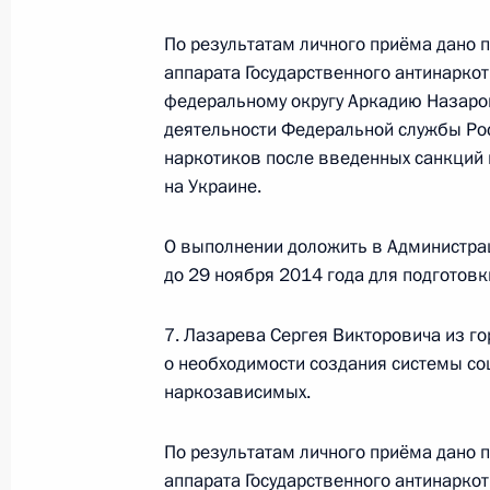
20 августа 2013 года
По результатам личного приёма дано 
15 октября 2013 года, 18:25
аппарата Государственного антинарко
федеральному округу Аркадию Назаров
деятельности Федеральной службы Ро
10 октября 2013 года, четверг
наркотиков после введенных санкций 
на Украине.
Исполнены поручения, данные по р
по поручению Президента Российс
О выполнении доложить в Администра
аппарата Государственного антина
до 29 ноября 2014 года для подготов
Управления по Центральному федер
в Приёмной Президента Российско
7. Лазарева Сергея Викторовича из г
20 марта 2013 года
о необходимости создания системы с
10 октября 2013 года, 16:22
наркозависимых.
По результатам личного приёма дано 
аппарата Государственного антинарко
21 августа 2013 года, среда