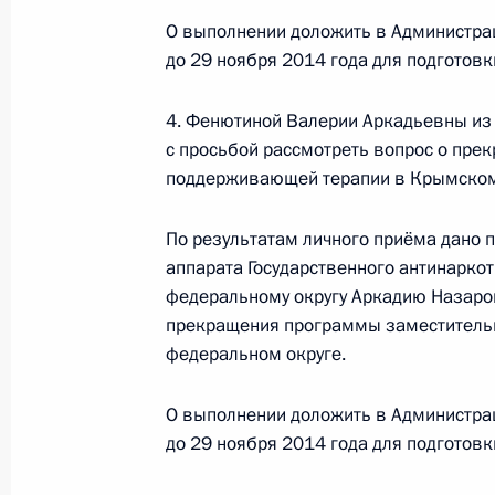
граждан в Москве личный приём г
О выполнении доложить в Администра
до 29 ноября 2014 года для подготов
29 октября 2014 года, 20:32
4. Фенютиной Валерии Аркадьевны из
с просьбой рассмотреть вопрос о пр
26 августа 2014 года, вторник
поддерживающей терапии в Крымском
Исполнены поручения, данные по р
По результатам личного приёма дано 
по поручению Президента Российс
аппарата Государственного антинарко
аппарата Государственного антина
федеральному округу Аркадию Назаров
Управления по Центральному федер
прекращения программы заместитель
в Приёмной Президента Российско
федеральном округе.
21 марта 2014 года
26 августа 2014 года, 15:47
О выполнении доложить в Администра
до 29 ноября 2014 года для подготов