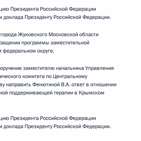
раждан
цию Президента Российской Федерации
ки доклада Президенту Российской Федерации.
 города Жуковского Московской области
екращении программы заместительной
 федеральном округе.
езультатам личного приёма, проведённого
поручение заместителю начальника Управления
кой Федерации заместителем руководителя
тического комитета по Центральному
ркотического комитета – начальником
у направить Фенютиной В.А. ответ в отношении
альному округу Геннадием Удовиченко
ной поддерживающей терапии в Крымском
й Федерации по приёму граждан в Москве
цию Президента Российской Федерации
ки доклада Президенту Российской Федерации.