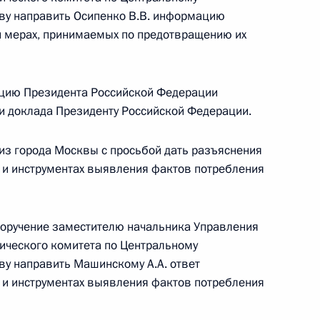
ву направить Осипенко В.В. информацию
 и мерах, принимаемых по предотвращению их
езультатам личного приёма, проведённого
кой Федерации заместителем руководителя
ркотического комитета – начальником
цию Президента Российской Федерации
альному округу Геннадием Удовиченко
ки доклада Президенту Российской Федерации.
й Федерации по приёму граждан в Москве 29
из города Москвы с просьбой дать разъяснения
 и инструментах выявления фактов потребления
поручение заместителю начальника Управления
тического комитета по Центральному
ию Президента Российской Федерации
у направить Машинскому А.А. ответ
а Государственного антинаркотического
 и инструментах выявления фактов потребления
по Центральному федеральному округу Геннадий
езидента Российской Федерации по приёму