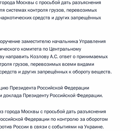
 города Москвы с просьбой дать разъяснения
я системах контроля грузов, перевозимых
 Президента Российской Федерации заместитель
наркотических средств и других запрещённых
енного антинаркотического комитета –
ному федеральному округу Геннадий
езидента Российской Федерации по приёму
поручение заместителю начальника Управления
раждан
тического комитета по Центральному
у направить Козлову А.С. ответ о принимаемых
троля грузов, перевозимых всеми видами
 средств и других запрещённых к обороту веществ.
цию Президента Российской Федерации
езультатам личного приёма, проведённого
ки доклада Президенту Российской Федерации.
кой Федерации заместителем руководителя
ркотического комитета – начальником
из города Москвы с просьбой дать разъяснения
альному округу Геннадием Удовиченко
Российской Федерации по контролю за оборотом
й Федерации по приёму граждан в Москве
отив России в связи с событиями на Украине.