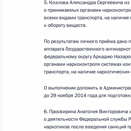
21 марта 2014 года, пятница
5. Козлова Александра Сергеевича из
о принимаемых органами наркоконтрол
21 марта 2014 года по поручению
всеми видами транспорта, на наличие 
руководителя аппарата Государств
к обороту веществ.
начальник Управления по Централь
Удовиченко провёл в приёмной Пр
По результатам личного приёма дано 
граждан в Москве личный приём г
аппарата Государственного антинарко
21 марта 2014 года, 14:32
федеральному округу Аркадию Назаров
органами наркоконтроля системах кон
транспорта, на наличие наркотических
15 октября 2013 года, вторник
О выполнении доложить в Администра
Исполнены поручения, данные по р
до 29 ноября 2014 года для подготов
по поручению Президента Российс
аппарата Государственного антина
6. Просвирина Анатолия Викторовича 
Управления по Центральному федер
о деятельности Федеральной службы 
в Приёмной Президента Российско
наркотиков после введения санкций пр