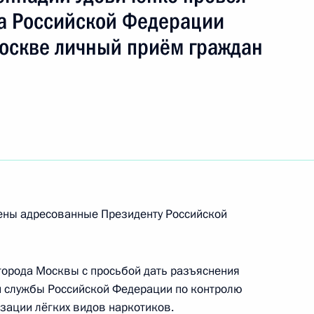
а Российской Федерации
Москве личный приём граждан
ич
рены адресованные Президенту Российской
езультатам личного приёма, проведённого
кой Федерации заместителем руководителя
города Москвы с просьбой дать разъяснения
ркотического комитета – начальником
й службы Российской Федерации по контролю
ного антинаркотического комитета
зации лёгких видов наркотиков.