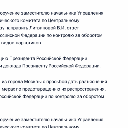
ругу Геннадием Удовиченко в Приёмной
 по приёму граждан в Москве 3 июня 2015 года
поручение заместителю начальника Управления
тического комитета по Центральному
у направить Литвиновой В.И. ответ
ссийской Федерации по контролю за оборотом
 видов наркотиков.
резидента Российской Федерации заместитель
цию Президента Российской Федерации
енного антинаркотического комитета –
ки доклада Президенту Российской Федерации.
сударственного антинаркотического комитета
угу Геннадий Удовиченко провёл в приёмной
 из города Москвы с просьбой дать разъяснения
 по приёму граждан в Москве личный приём
и мерах по предотвращению их распространения,
ссийской Федерации по контролю за оборотом
поручение заместителю начальника Управления
тического комитета по Центральному