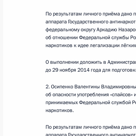
по Центральному федеральному ок
Президента Российской Федерации
По результатам личного приёма дано 
10 июля 2015 года, 19:47
аппарата Государственного антинарко
федеральному округу Аркадию Назаров
об отношении Федеральной службы Ро
наркотиков к идее легализации лёгких
3 июня 2015 года, среда
3 июня 2015 года по поручению П
О выполнении доложить в Администра
руководителя аппарата Государств
до 29 ноября 2014 года для подготов
начальник Управления аппарата Го
по Центральному федеральному окр
2. Осипенко Валентины Владимировны
Президента Российской Федерации
об опасности употребления «спайсов» 
граждан
принимаемых Федеральной службой Ро
наркотиков.
3 июня 2015 года, 19:43
По результатам личного приёма дано 
аппарата Государственного антинарко