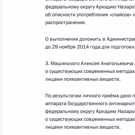
10 февраля 2015 года, вторник
федеральному округу Аркадию Назаро
об опасности употребления «спайсов»
Исполнены поручения, данные по р
распространения.
по поручению Президента Российс
аппарата Государственного антина
О выполнении доложить в Администра
Управления по Центральному федер
до 29 ноября 2014 года для подготов
в Приёмной Президента Российско
октября 2014 года
3. Машинского Алексея Анатольевича 
10 февраля 2015 года, 11:56
о существующих современных методах
лицами психоактивных веществ.
По результатам личного приёма дано 
29 октября 2014 года, среда
аппарата Государственного антинарко
29 октября 2014 года по поручен
федеральному округу Аркадию Назаров
заместитель руководителя аппарат
о существующих современных методах
комитета – начальник Управления 
лицами психоактивных веществ.
Удовиченко провёл в приёмной Пр