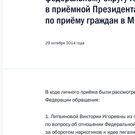
в приёмной Президент
Поиск по руководителю, географии и тематике
по приёму граждан в 
Все руководители, регионы, города и темы
29 октября 2014 года
Удовиченко Геннадий Викторов
10 июля 2015 года, пятница
В ходе личного приёма были рассмот
Федерации обращения:
Исполнены поручения, данные по р
по поручению Президента Российс
1. Литвиновой Виктории Игоревны из 
аппарата Государственного антина
по вопросу об отношении Федерально
Управления аппарата Государствен
за оборотом наркотиков к идее легали