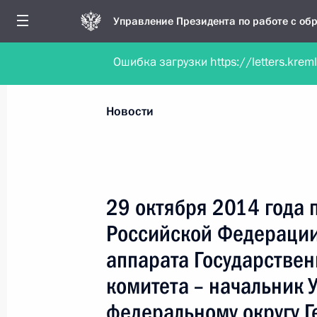
Управление Президента по работе с о
Ошибка загрузки https://letters.krem
Обратиться в форме электронного докуме
Все новости
Личный приём
Мобильна
Новости
Рубрикация материалов
Все материалы
29 октября 2014 года 
Новости личного приёма
Российской Федерации
Поручения, данные по результатам личног
аппарата Государствен
приёма
комитета – начальник 
федеральному округу Г