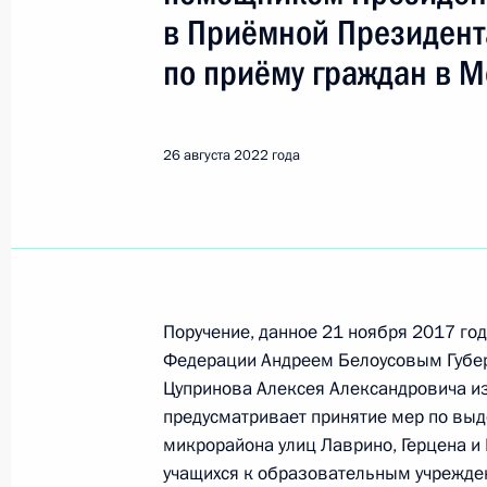
в Приёмной Президент
Поиск по руководителю, географии и тематике
по приёму граждан в М
Все руководители, регионы, города и темы
26 августа 2022 года
Белоусов Андрей Рэмович
Поручение, данное 21 ноября 2017 г
Показа
Федерации Андреем Белоусовым Губер
Цупринова Алексея Александровича из
предусматривает принятие мер по выд
9 октября 2023 года, понедельник
микрорайона улиц Лаврино, Герцена и
Продолжен контроль в рабочем пор
учащихся к образовательным учрежден