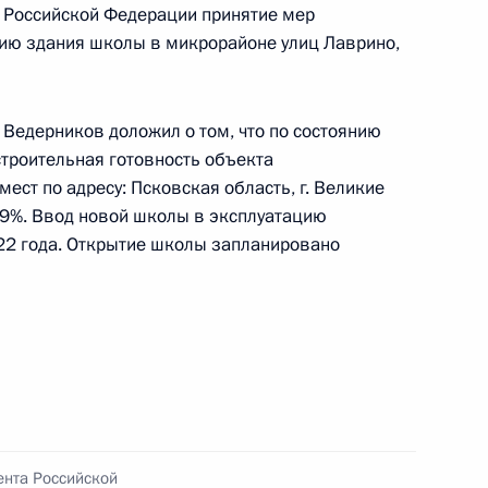
ода Севастополя, проведённого по поручению
 Российской Федерации принятие мер
и помощником Президента Российской
ацию здания школы в микрорайоне улиц Лаврино,
 Российской Федерации по приёму граждан
 Ведерников доложил о том, что по состоянию
строительная готовность объекта
ст по адресу: Псковская область, г. Великие
а 99%. Ввод новой школы в эксплуатацию
чного приёма в режиме видео-конференц-связи
022 года. Открытие школы запланировано
дённого по поручению Президента Российской
а Российской Федерации в Приёмной
по приёму граждан в Москве 7 апреля
ента Российской