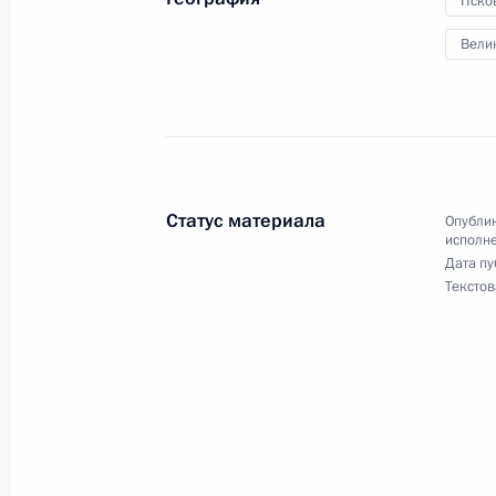
Пско
Вели
7 июля 2023 года, пятница
Продлён контроль исполнения пору
в режиме видео-конференц-связи 
по поручению Президента Россий
Российской Федерации в Приёмной
Статус материала
Опублик
граждан в Москве 16 октября 2018
исполне
Дата пу
7 июля 2023 года, 18:22
Текстов
О ходе исполнения поручения, дан
конференц-связи жительницы Моск
Президента Российской Федераци
Федерации в Приёмной Президента