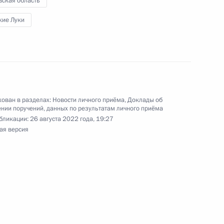
вская область
кие Луки
чения, данного по итогам личного приёма
жительницы Московской области, проведённого
ской Федерации помощником Президента
 Президента Российской Федерации по приёму
ован в разделах:
Новости личного приёма
,
Доклады об
 года
нии поручений, данных по результатам личного приёма
бликации:
26 августа 2022 года, 19:27
ая версия
ного по итогам личного приёма в режиме видео-
овской области, проведённого по поручению
и помощником Президента Российской
 Российской Федерации по приёму граждан