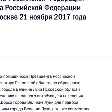
а Российской Федерации
оскве 21 ноября 2017 года
ода помощником Президента Российской
ть следующие материалы
натору Псковской области по обращению
 города Великие Луки Псковской области
елению школьного автобуса для населения
 Щорса города Великие Луки для подвоза
ядке по итогам личного приёма в режиме
иям города Великие Луки, а также совместное