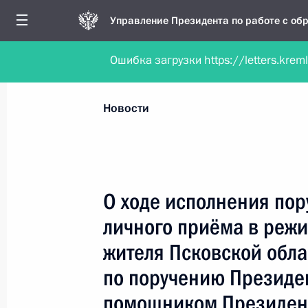
Управление Президента по работе с о
Ошибка загрузки https://letters.krem
Обратиться в форме электронного докуме
Все новости
Личный приём
Мобильна
Новости
Рубрикация материалов
Все материалы
О ходе исполнения пор
Новости личного приёма
личного приёма в реж
Поручения, данные по результатам личног
жителя Псковской обла
приёма
по поручению Президе
помощником Президен