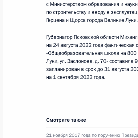
видео-конференц-связи жителя гор
с Министерством образования и науки
Президента Российской Федераци
по строительству и вводу в эксплуат
Федерации в Приёмной Президента
Герцена и Щорса города Великие Луки.
в Москве 7 апреля 2016 года
Губернатор Псковской области Михаил
9 октября 2023 года, 18:42
на 24 августа 2022 года фактическая 
«Общеобразовательная школа на 800 ме
Луки, ул. Заслонова, д. 70» составил
О ходе принятия мер по итогам ли
запланирован в срок до 31 августа 2
жителя города Севастополя, прове
на 1 сентября 2022 года.
Федерации помощником Президент
Президента Российской Федерации 
2016 года
9 октября 2023 года, 18:26
Смотрите также
21 ноября 2017 года по поручению Презид