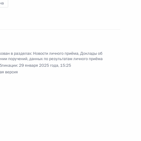
на
ного по итогам личного приёма в режиме видео-
нградской области, проведённого по поручению
 первым заместителем Руководителя
йской Федерации Алексеем Громовым
ован в разделах:
Новости личного приёма
,
Доклады об
й Федерации по приёму граждан в Москве
нии поручений, данных по результатам личного приёма
бликации:
29 января 2025 года, 15:25
ая версия
чения, данного по итогам личного приёма
ителя Ленинградской области, проведённого
кой Федерации первым заместителем