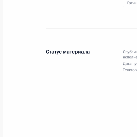
Гатчи
О ходе исполнения поручения, дан
конференц-связи жительницы Лени
Президента Российской Федерации
Администрации Президента Росси
Статус материала
Опублик
в Приёмной Президента Российско
исполне
Дата пу
17 января 2024 года
Текстов
29 января 2025 года, 15:25
27 января 2025 года, понедельник
Продлён контроль исполнения пору
в режиме видео-конференц-связи ж
по поручению Президента Российс