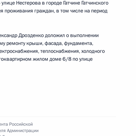
улице Нестерова в городе Гатчине Гатчинского
я проживания граждан, в том числе на период
лександр Дрозденко доложил о выполнении
му ремонту крыши, фасада, фундамента,
чения, данного по итогам личного приёма
ектроснабжения, теплоснабжения, холодного
ителя Ленинградской области, проведённого
гоквартирном жилом доме 6/8 по улице
кой Федерации первым заместителем
идента Российской Федерации Алексеем
Российской Федерации по приёму граждан
ного по итогам личного приёма в режиме видео-
ента Российской
еля Администрации
ской области, проведённого по поручению