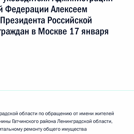
й Федерации Алексеем
Президента Российской
граждан в Москве 17 января
резидента Российской Федерации начальник
й Федерации по внешней политике Игорь
градской области по обращению от имени жителей
дента Российской Федерации по приёму граждан
чины Гатчинского района Ленинградской области,
питальному ремонту общего имущества