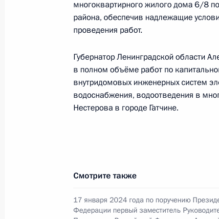
многоквартирного жилого дома 6/8 по 
1 июля 2026 года, 17:53
района, обеспечив надлежащие услови
проведения работ.
19 января, понедельник
Губернатор Ленинградской области А
в полном объёме работ по капитально
Продлён контроль исполнения пору
внутридомовых инженерных систем эл
в режиме видео-конференц-связи ж
водоснабжения, водоотведения в мно
по поручению Президента Российс
Нестерова в городе Гатчине.
Руководителя Администрации През
Громовым в Приёмной Президента 
в Москве 20 марта 2014 года
19 января 2026 года, 17:18
Смотрите также
О ходе исполнения поручения, дан
17 января 2024 года по поручению Презид
Федерации первый заместитель Руководит
конференц-связи жителя Ленинград