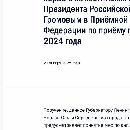
Президента Российско
Поиск по руководителю, географии и тематике
Громовым в Приёмной 
Федерации по приёму 
2024 года
Все руководители, регионы, города и темы
29 января 2025 года
Гатчина
1 июля, среда
1 июля 2026 года по поручению П
Управления Президента Российско
Поручение, данное Губернатору Ленин
Неверов провёл в Приёмной Прези
Верлан Ольги Сергеевны из города Гат
в Москве личный приём граждан
предусматривает принятие мер по ка