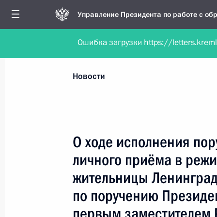
Управление Президента по работе с о
Ошибка загрузки https://letters.krem
Обратиться в форме электронного докуме
Все новости
Личный приём
Мобильна
Новости
Рубрикация материалов
Все материалы
О ходе исполнения пор
Новости личного приёма
личного приёма в реж
Поручения, данные по результатам личног
жительницы Ленинград
приёма
по поручению Президе
первым заместителем 