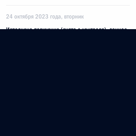
24 октября 2023 года, вторник
Исполнено поручение (снято с контроля), данное
по итогам личного приёма в режиме видео-
конференц-связи жительницы Липецкой области,
проведённого по поручению Президента
Российской Федерации советником Президента
Российской Федерации Валерием Фадеевым
в Приёмной Президента Российской Федерации
по приёму граждан в Москве 19 января
2023 года
24 октября 2023 года, 19:25
Исполнено поручение (меры приняты), данное
по итогам личного приёма в режиме видео-