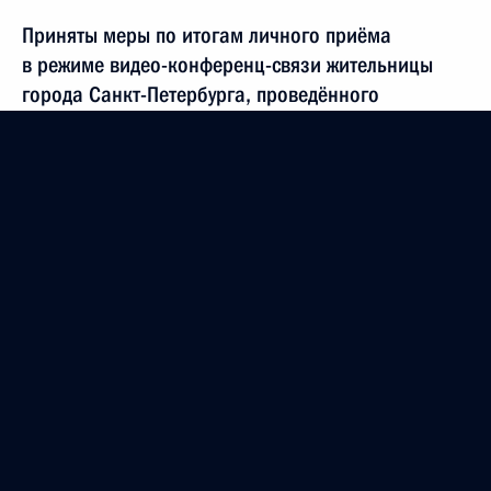
Приняты меры по итогам личного приёма
в режиме видео-конференц-связи жительницы
города Санкт-Петербурга, проведённого
по поручению Президента Российской Федерации
помощником Президента Российской Федерации
в Приёмной Президента Российской Федерации
по приёму граждан в Москве 26 ноября
2013 года
30 мая 2024 года, 16:39
Исполнено поручение (снято с контроля), данное
по итогам личного приёма в режиме видео-
конференц-связи жителя Ярославской области,
проведённого по поручению Президента
Российской Федерации советником Президента