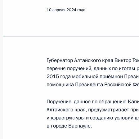
Показа
10 апреля 2024 года
О ходе исполнения поручения, дан
видео-конференц-связи жителя гор
Президента Российской Федерации
Российской Федерации в Приёмной
граждан в Москве 27 августа 2015
Губернатор Алтайского края Виктор То
перечня поручений, данных по итогам 
12 апреля 2024 года, 16:10
2015 года мобильной приёмной Прези
помощника Президента Российской Фе
О ходе исполнения поручения, дан
Поручение, данное по обращению Капи
конференц-связи жительницы Брян
Алтайского края, предусматривает пр
Президента Российской Федерации
инфраструктуры и созданию условий д
Российской Федерации по внутрен
в городе Барнауле.
Президента Российской Федерации 
2023 года