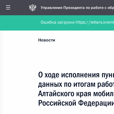
Управление Президента по работе с о
Ошибка загрузки https://letters.krem
Обратиться в форме электронного докуме
Все новости
Личный приём
Мобильна
Новости
Поиск по руководителю, географии и тематике
О ходе исполнения пун
данных по итогам рабо
Все руководители, регионы, города и темы
Алтайского края моби
Российской Федераци