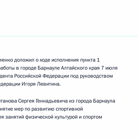
ть следующие материалы
ного по результатам личного приёма в режиме
ода Севастополя, проведённого по поручению
 Руководителем Администрации Президента
 Президента Российской Федерации по приёму
 года
менко доложил о ходе исполнения пункта 1
работы в городе Барнауле Алтайского края 7 июля
дента Российской Федерации под руководством
дерации Игоря Левитина.
ного по итогам личного приёма в режиме видео-
танова Сергея Геннадьевича из города Барнаула
ской области, проведённого по поручению
инятие мер по развитию спортивной
 начальником Управления Президента
ля занятий физической культурой и спортом
ней политике Андреем Яриным в Приёмной
по приёму граждан в Москве 29 сентября