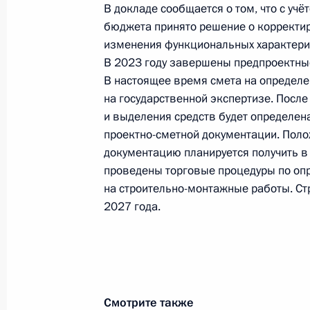
В докладе сообщается о том, что с уч
12 апреля 2024 года, 16:09
бюджета принято решение о корректи
изменения функциональных характерис
В 2023 году завершены предпроектные
В настоящее время смета на определе
О ходе исполнения поручения, дан
на государственной экспертизе. Посл
конференц-связи жителя города Се
и выделения средств будет определен
Президента Российской Федерации
проектно-сметной документации. Пол
Президента Российской Федераци
документацию планируется получить в 
Президента Российской Федерации 
проведены торговые процедуры по оп
2023 года
на строительно-монтажные работы. Ст
12 апреля 2024 года, 16:09
2027 года.
О ходе исполнения поручения, дан
конференц-связи жительницы Чукот
по поручению Президента Российс
Смотрите также