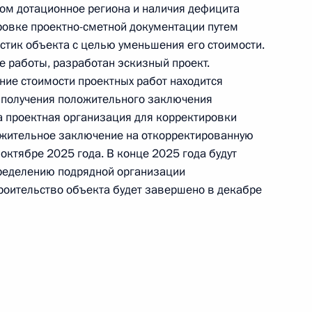
ётом дотационное региона и наличия дефицита
ровке проектно-сметной документации путем
тик объекта с целью уменьшения его стоимости.
 работы, разработан эскизный проект.
ние стоимости проектных работ находится
ного по итогам личного приёма в режиме видео-
е получения положительного заключения
вастополя, проведённого по поручению
а проектная организация для корректировки
 заместителем Руководителя Администрации
ожительное заключение на откорректированную
и Магомедсаламом Магомедовым в Приёмной
октябре 2025 года. В конце 2025 года будут
по приёму граждан в Москве 25 октября
ределению подрядной организации
роительство объекта будет завершено в декабре
ного по итогам личного приёма в режиме видео-
ского автономного округа, проведённого
кой Федерации начальником Управления