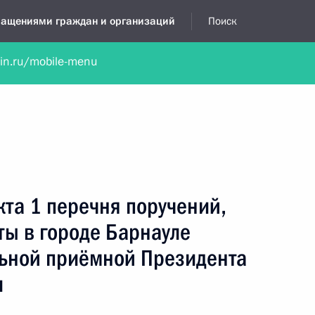
бращениями граждан и организаций
Поиск
lin.ru/mobile-menu
нта
Обратиться в устной форме
Новости
Обзоры обращени
я приёмная
апрель, 2024
кта 1 перечня поручений,
ты в городе Барнауле
льной приёмной Президента
и