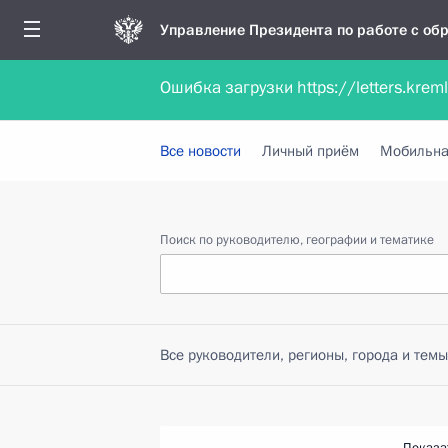
Управление Президента по работе с о
Ошибка загрузки https://letters.krem
Обратиться в форме электронного докуме
Все новости
Личный приём
Мобильна
Поиск по руководителю, географии и тематике
Все руководители, регионы, города и темы