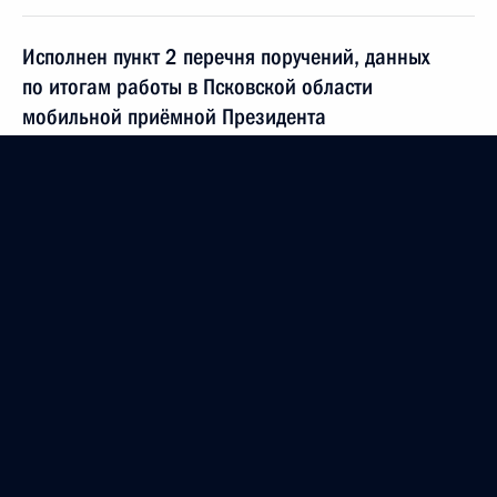
Исполнен пункт 2 перечня поручений, данных
по итогам работы в Псковской области
мобильной приёмной Президента
15 апреля 2015 года, 15:14
Исполнен пункт 1 перечня поручений, данных
по итогам работы в Псковской области
мобильной приёмной Президента
15 апреля 2015 года, 15:11
Исполнено поручение, данное по итогам личного
приёма в режиме видео-конференц-связи
жительницы Орловской области, проведённого