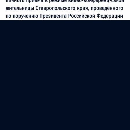
личного приёма в режиме видео-конференц-связи
жительницы Ставропольского края, проведённого
по поручению Президента Российской Федерации
помощником Президента Российской Федерации
Русланом Эдельгериевым в Приёмной Президента
Российской Федерации по приёму граждан
в Москве 26 ноября 2024 года
20 августа 2025 года, 17:33
О ходе исполнения поручения, данного по итогам
личного приёма в режиме видео-конференц-связи
жительницы Калужской области, проведённого
по поручению Президента Российской Федерации
помощником Президента Российской
Федерации – начальником Государственно-
правового управления Президента Российской