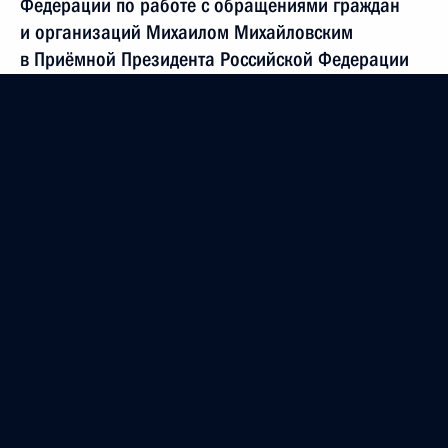
Федерации по работе с обращениями граждан
и организаций Михаилом Михайловским
в Приёмной Президента Российской Федерации
по приёму граждан в Москве 17 мая 2018 года
20 сентября 2018 года, 22:11
О ходе исполнения поручения, данного по итогам
личного приёма в режиме видео-конференц-связи
жительницы Кабардино-Балкарской Республики,
проведённого по поручению Президента
Российской Федерации начальником Управления
Президента Российской Федерации
по общественным связям и коммуникациям
Александром Смирновым в Приёмной Президента
Российской Федерации по приёму граждан
в Москве 19 февраля 2014 года