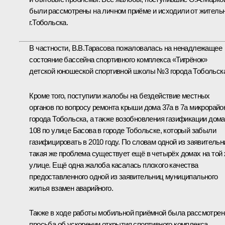
были рассмотрены на личном приёме и исходили от житель
г.Тобольска.
В частности, В.В.Тарасова пожаловалась на ненадлежащее
состояние бассейна спортивного комплекса «Тигрёнок»
детской юношеской спортивной школы №3 города Тобольск
Кроме того, поступили жалобы на бездействие местных
органов по вопросу ремонта крыши дома 37а в 7а микрорайо
города Тобольска, а также возобновления газификации дома
108 по улице Басова в городе Тобольске, который забыли
газифицировать в 2010 году. По словам одной из заявительн
такая же проблема существует ещё в четырёх домах на той
улице. Ещё одна жалоба касалась плохого качества
предоставленного одной из заявительниц муниципального
жилья взамен аварийного.
Также в ходе работы мобильной приёмной была рассмотрен
просьба об ускорении открытия спортивного комплекса