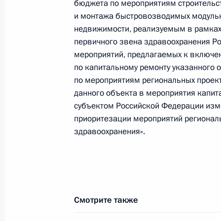
бюджета по мероприятиям строительст
Федерации
и монтажа быстровозводимых модульн
недвижимости, реализуемым в рамках
7 ноября 2023 года, 19:08
первичного звена здравоохранения Ро
мероприятий, предлагаемых к включен
по капитальному ремонту указанного 
О ходе исполнения пункта 2 перечн
по мероприятиям региональных проек
Твери Тверской области мобильно
данного объекта в мероприятия капит
7 ноября 2023 года, 18:47
субъектом Российской Федерации изме
приоритезации мероприятий регионал
здравоохранения».
26 сентября 2023 года, вторник
Продлён контроль исполнения пунк
работы в Тверской области мобил
Федерации
Смотрите также
26 сентября 2023 года, 18:46