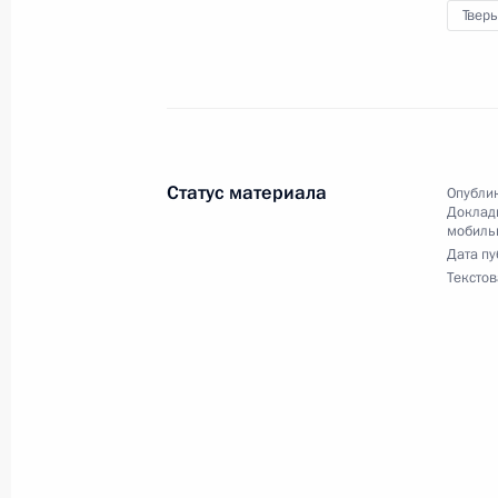
О ходе принятия мер по исполнению
Тверь
работы в Тверской области мобил
Федерации
13 сентября 2023 года, 18:23
Статус материала
Опублик
6 июля 2023 года, четверг
Доклады
мобиль
Продлён контроль исполнения пунк
Дата пу
работы в городе Твери Тверской о
Текстов
Российской Федерации
6 июля 2023 года, 19:12
22 июня 2023 года, четверг