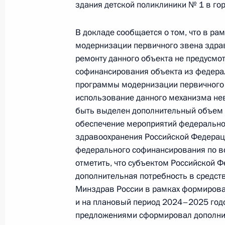
здания детской поликлиники № 1 в гор
Продлён контроль исполнения пунк
В докладе сообщается о том, что в ра
работы в городе Твери Тверской о
модернизации первичного звена здра
Российской Федерации
ремонту данного объекта не предусмо
4 декабря 2023 года, 20:30
софинансирования объекта из федера
программы модернизации первичного 
использование данного механизма нев
О ходе исполнения пункта 2 перечн
быть выделен дополнительный объем 
Твери Тверской области мобильно
обеспечение мероприятий федерально
здравоохранения Российской Федерац
4 декабря 2023 года, 20:18
федерального софинансирования по в
отметить, что субъектом Российской 
дополнительная потребность в средст
7 ноября 2023 года, вторник
Минздрав России в рамках формирова
и на плановый период 2024–2025 год
Исполнен пункт 2 (меры приняты) 
предложениями сформировал дополнит
в городе Твери Тверской области 