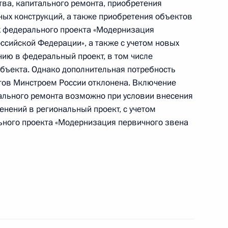
ва, капитального ремонта, приобретения
ых конструкций, а также приобретения объектов
 федерального проекта «Модернизация
ссийской Федерации», а также с учетом новых
ию в федеральный проект, в том числе
объекта. Однако дополнительная потребность
я поручений, данных по итогам работы в городе
тов Минстроем России отклонена. Включение
й приемной Президента Российской Федерации
ального ремонта возможно при условии внесения
нений в региональный проект, с учетом
ьного проекта «Модернизация первичного звена
та 4 перечня поручений, данных по итогам
ьной приёмной Президента Российской