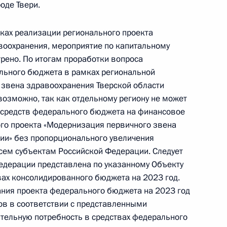
оде Твери.
та 2 перечня поручений, данных по итогам
мках реализации регионального проекта
бласти мобильной приемной Президента
воохранения, мероприятие по капитальному
трено. По итогам проработки вопроса
льного бюджета в рамках региональной
звена здравоохранения Тверской области
озможно, так как отдельному региону не может
я поручений, данных по итогам работы в городе
средств федерального бюджета на финансовое
й приемной Президента Российской Федерации
го проекта «Модернизация первичного звена
ии» без пропорционального увеличения
сем субъектам Российской Федерации. Следует
Федерации представлена по указанному Объекту
вах консолидированного бюджета на 2023 год.
ния проекта федерального бюджета на 2023 год
ов в соответствии с представленными
перечня поручений, данных по итогам работы
ельную потребность в средствах федерального
мобильной приемной Президента Российской