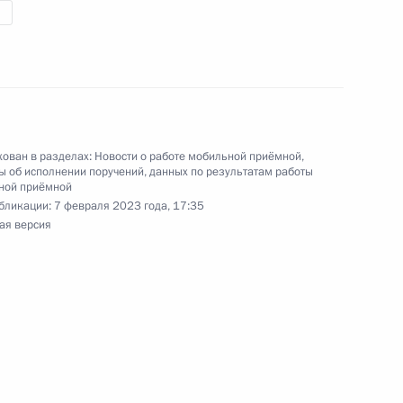
 пункта 5 перечня поручений, данных по итогам
ьной приёмной Президента Российской
ован в разделах:
Новости о работе мобильной приёмной
,
 об исполнении поручений, данных по результатам работы
ной приёмной
та 2 перечня поручений, данных по итогам
бликации:
7 февраля 2023 года, 17:35
бласти мобильной приемной Президента
ая версия