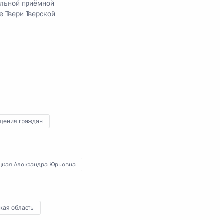
ильной приёмной
е Твери Тверской
я поручений, данных по итогам работы
иёмной Президента Российской Федерации
щения граждан
а 5 перечня поручений, данных по итогам
ьной приёмной Президента Российской
цкая Александра Юрьевна
кая область