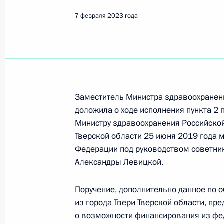
7 февраля 2023 года
Поиск по руководителю, географии и тематике
Все руководители, регионы, города и темы
Заместитель Министра здравоохранен
доложила о ходе исполнения пункта 2 
Министру здравоохранения Российской
Тверской области 25 июня 2019 года 
Тверская область
Федерации под руководством советни
Александры Левицкой.
Показа
Поручение, дополнительно данное по
из города Твери Тверской области, п
о возможности финансирования из фе
4 декабря 2023 года, понедельник