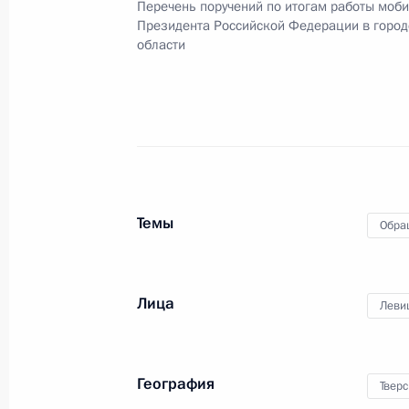
Перечень поручений по итогам работы моб
Президента Российской Федерации в город
области
О ходе исполнения пункта 4 перечн
в Тверской области мобильной пр
26 сентября 2023 года, 18:40
13 сентября 2023 года, среда
Темы
Обра
Приняты меры по исполнению пункт
работы в Тверской области мобил
Федерации
Лица
Леви
13 сентября 2023 года, 18:29
География
Тверс