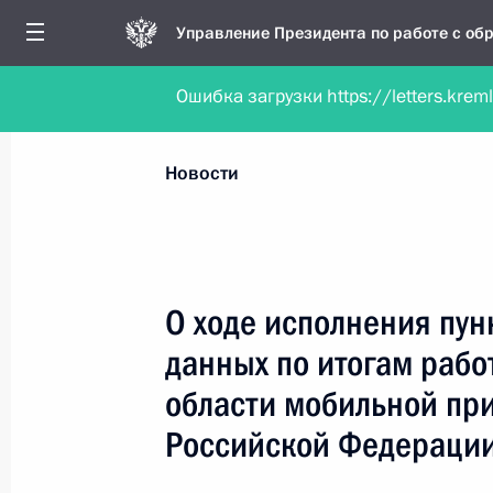
Управление Президента по работе с о
Ошибка загрузки https://letters.krem
Обратиться в форме электронного докуме
Все новости
Личный приём
Мобильна
Новости
Рубрикация материалов
Все материалы
О ходе исполнения пун
Новости о работе мобильной приёмной
данных по итогам рабо
Работа мобильной приёмной
области мобильной пр
Российской Федераци