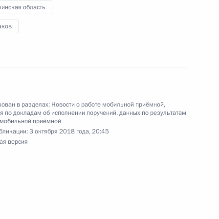
линская область
аков
) перечня поручений, данных по итогам работы
 приёмной Президента Российской Федерации
ован в разделах:
Новости о работе мобильной приёмной
,
 по докладам об исполнении поручений, данных по результатам
 мобильной приёмной
бликации:
3 октября 2018 года, 20:45
ая версия
я поручений, данных по итогам работы
 приёмной Президента Российской Федерации