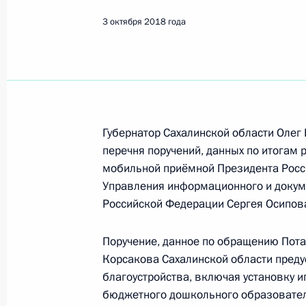
3 октября 2018 года
Поиск по руководителю, географии и тематике
Все руководители, регионы, города и темы
Губернатор Сахалинской области Олег
перечня поручений, данных по итогам 
мобильной приёмной Президента Росс
Управления информационного и докум
Сахалинская область
Российской Федерации Сергея Осипов
Поручение, данное по обращению Пота
24 сентября 2021 года, пятница
Корсакова Сахалинской области преду
О ходе исполнения пункта 1 перечн
благоустройства, включая установку 
в Сахалинской области мобильной
бюджетного дошкольного образовател