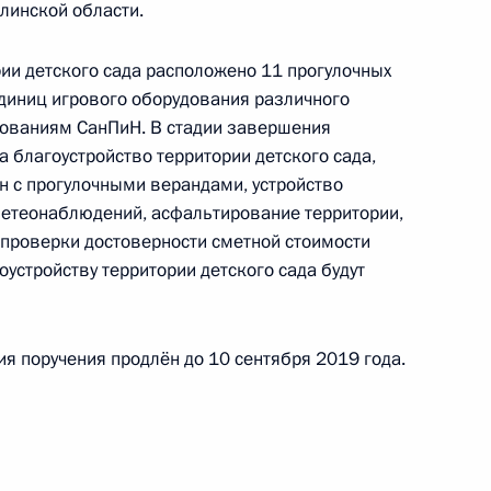
линской области.
рии детского сада расположено 11 прогулочных
единиц игрового оборудования различного
перечня поручений, данных по итогам работы
бованиям СанПиН. В стадии завершения
 приёмной Президента Российской Федерации
 благоустройство территории детского сада,
 с прогулочными верандами, устройство
метеонаблюдений, асфальтирование территории,
 проверки достоверности сметной стоимости
оустройству территории детского сада будут
а 2 перечня поручений по итогам работы
я поручения продлён до 10 сентября 2019 года.
 приёмной Президента Российской Федерации