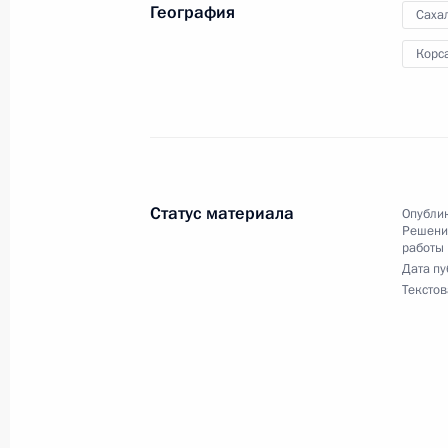
География
Саха
11 сентября 2020 года, 17:57
Корс
24 августа 2020 года, понедельник
Исполнен пункт 2 (снят с контроля
в Сахалинской области мобильной
Статус материала
Опублик
24 августа 2020 года, 19:47
Решения
работы
Дата пу
Текстов
О ходе исполнения пункта 2 перечн
в Сахалинской области мобильной
24 августа 2020 года, 19:25