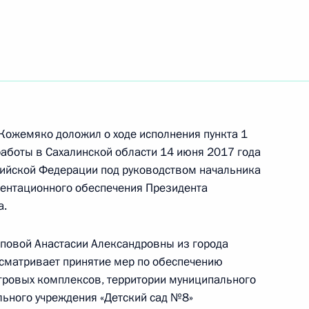
 Кожемяко доложил о ходе исполнения пункта 1
работы в Сахалинской области 14 июня 2017 года
ийской Федерации под руководством начальника
ентационного обеспечения Президента
а.
повой Анастасии Александровны из города
сматривает принятие мер по обеспечению
я поручений, данных по итогам работы
игровых комплексов, территории муниципального
 приёмной Президента Российской Федерации
ьного учреждения «Детский сад №8»