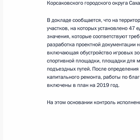
Корсаковского городского округа Саха
24 сентября 2021 года, 18:36
В докладе сообщается, что на террито
участков, на которых установлено 47 
Исполнен пункт 1 (меры приняты) 
значения, которые соответствуют тре
в Сахалинской области мобильной
разработка проектной документации на
включающая обустройство игровых зон
24 сентября 2021 года, 18:36
спортивной площадки, площадки для 
подъездных путей. После определения
капитального ремонта, работы по благ
25 августа 2021 года, среда
включены в план на 2019 год.
Приняты меры по исполнению пункт
На этом основании контроль исполнени
в Сахалинской области мобильной
25 августа 2021 года, 22:17