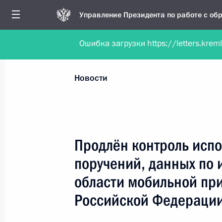
Управление Президента по работе с о
Ошибка загрузки https://letters.krem
Обратиться в форме электронного докуме
Все новости
Личный приём
Мобильна
Новости
Рубрикация материалов
Все материалы
Продлён контроль испо
Новости о работе мобильной приёмной
поручений, данных по 
Работа мобильной приёмной
области мобильной пр
Российской Федераци