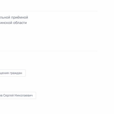
 пункта 2 перечня поручений, данных по итогам
бильной приёмной Президента Российской
ильной приёмной
инской области
та 1 перечня поручений, данных по итогам
бильной приёмной Президента Российской
щения граждан
ов Сергей Николаевич
я поручений, данных по итогам работы
 приёмной Президента Российской Федерации