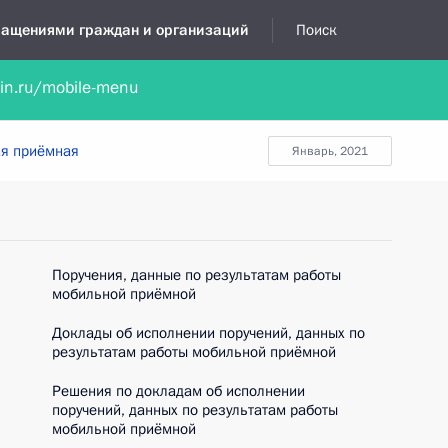
бращениями граждан и организаций
Поиск
lin.ru/mobile-menu
нта
Обратиться в устной форме
Новости
Обзоры обращени
я приёмная
январь, 2021
Поручения, данные по результатам работы
мобильной приёмной
Доклады об исполнении поручений, данных по
результатам работы мобильной приёмной
Решения по докладам об исполнении
поручений, данных по результатам работы
мобильной приёмной