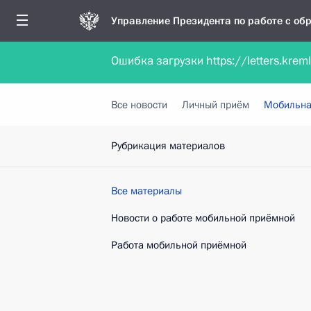
Управление Президента по работе с о
Ошибка загрузки https://letters.krem
Обратиться в форме электронного докуме
Все новости
Личный приём
Мобильна
Рубрикация материалов
Все материалы
Новости о работе мобильной приёмной
Работа мобильной приёмной