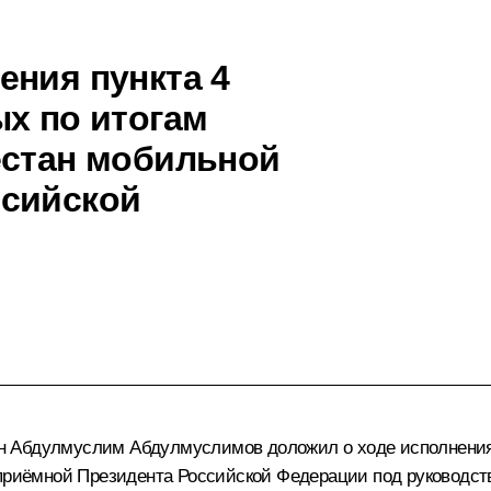
ения пункта 4
ых по итогам
естан мобильной
ссийской
 Абдулмуслим Абдулмуслимов доложил о ходе исполнения п
й приёмной Президента Российской Федерации под руководс