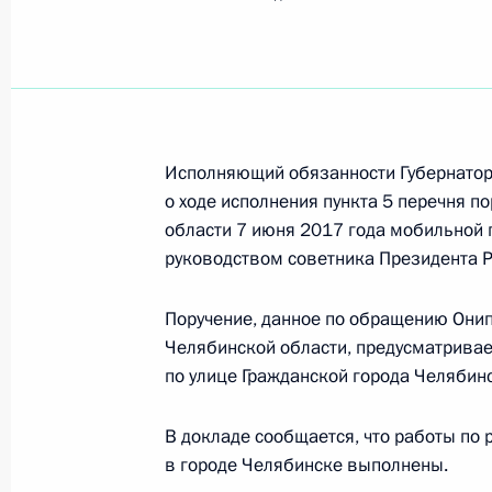
Поиск по руководителю, географии и тематике
Исполняющий обязанности Губернатор
о ходе исполнения пункта 5 перечня п
Все руководители, регионы, города и темы
области 7 июня 2017 года мобильной
руководством советника Президента 
Челябинская область
Поручение, данное по обращению Онип
Челябинской области, предусматривае
по улице Гражданской города Челябин
26 июля 2018 года, четверг
В докладе сообщается, что работы по 
Исполнен пункт 2 перечня поручен
в городе Челябинске выполнены.
области мобильной приёмной През