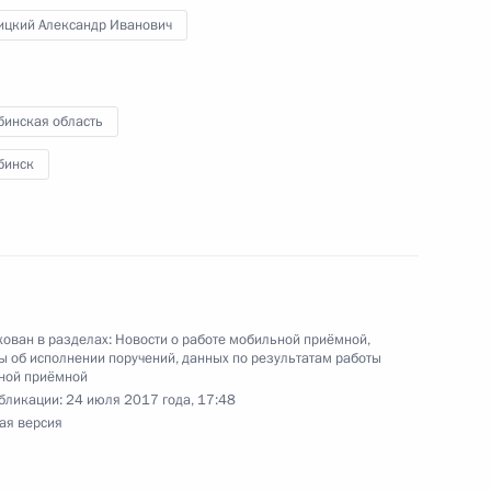
ицкий Александр Иванович
я поручений, данных по итогам работы
 приёмной Президента
бинская область
бинск
к
ий, данных по итогам работы в Челябинской
идента Российской Федерации
ован в разделах:
Новости о работе мобильной приёмной
,
 об исполнении поручений, данных по результатам работы
ной приёмной
бликации:
24 июля 2017 года, 17:48
ая версия
ий, данных по итогам работы в Челябинской
идента