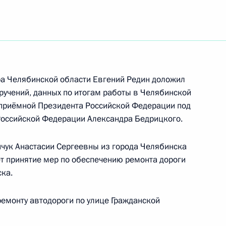
а Челябинской области Евгений Редин доложил
оручений, данных по итогам работы в Челябинской
 приёмной Президента Российской Федерации под
Российской Федерации Александра Бедрицкого.
чук Анастасии Сергеевны из города Челябинска
т принятие мер по обеспечению ремонта дороги
ска.
ремонту автодороги по улице Гражданской
ий, данных по итогам работы в Челябинской
идента Российской Федерации