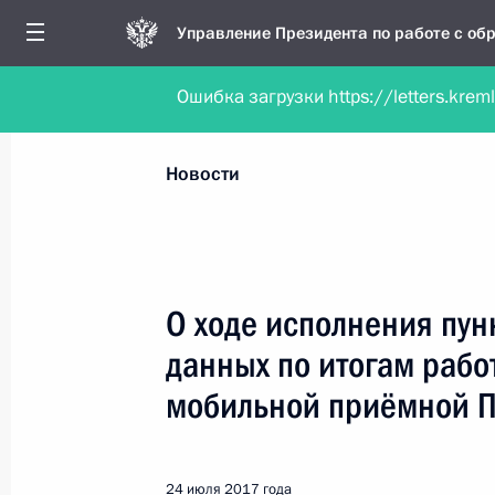
Управление Президента по работе с о
Ошибка загрузки https://letters.krem
Обратиться в форме электронного докуме
Все новости
Личный приём
Мобильна
Новости
Рубрикация материалов
Все материалы
О ходе исполнения пун
Новости о работе мобильной приёмной
данных по итогам рабо
Работа мобильной приёмной
мобильной приёмной 
24 июля 2017 года