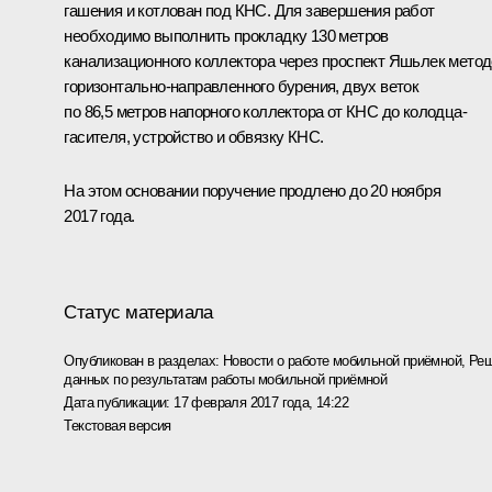
гашения и котлован под КНС. Для завершения работ
необходимо выполнить прокладку 130 метров
канализационного коллектора через проспект Яшьлек мето
горизонтально-направленного бурения, двух веток
по 86,5 метров напорного коллектора от КНС до колодца-
гасителя, устройство и обвязку КНС.
На этом основании поручение продлено до 20 ноября
2017 года.
Статус материала
Опубликован в разделах:
Новости о работе мобильной приёмной
,
Реш
данных по результатам работы мобильной приёмной
Дата публикации:
17 февраля 2017 года, 14:22
Текстовая версия