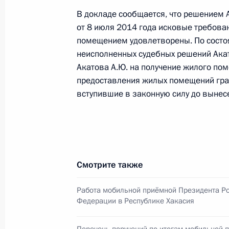
В докладе сообщается, что решением 
О ходе исполнения пункта 4 перечн
от 8 июля 2014 года исковые требова
в Республике Хакасия мобильной 
помещением удовлетворены. По состоя
27 июня 2017 года, 21:19
неисполненных судебных решений Акат
Акатова А.Ю. на получение жилого по
предоставления жилых помещений гр
вступившие в законную силу до вынес
8 сентября 2016 года, четверг
Продлён контроль исполнения пунк
работы в Республике Хакасия моб
8 сентября 2016 года, 11:04
Смотрите также
Работа мобильной приёмной Президента Р
31 августа 2016 года, среда
Федерации в Республике Хакасия
О ходе исполнения пункта 4 перечн