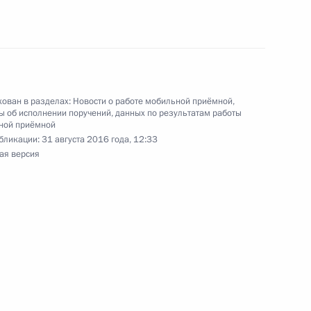
та 4 перечня поручений, данных по итогам
ован в разделах:
Новости о работе мобильной приёмной
,
ильной приёмной Президента
 об исполнении поручений, данных по результатам работы
ной приёмной
бликации:
31 августа 2016 года, 12:33
ая версия
я поручений, данных по итогам работы
приёмной Президента