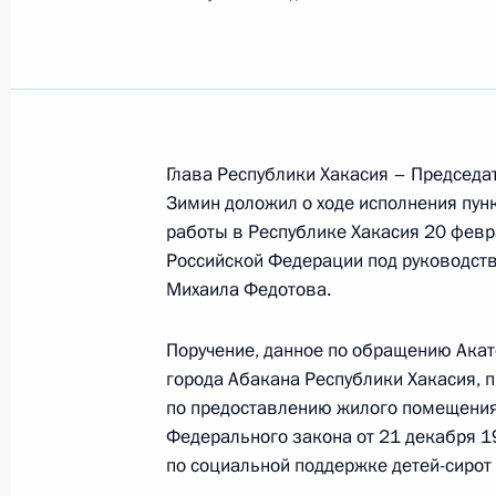
Поиск по руководителю, географии и тематике
Глава Республики Хакасия – Председа
Зимин доложил о ходе исполнения пунк
Все руководители, регионы, города и темы
работы в Республике Хакасия 20 фев
Российской Федерации под руководст
Михаила Федотова.
Абакан
Поручение, данное по обращению Акат
города Абакана Республики Хакасия, 
по предоставлению жилого помещения 
Показа
Федерального закона от 21 декабря 1
по социальной поддержке детей-сирот 
27 июня 2017 года, вторник