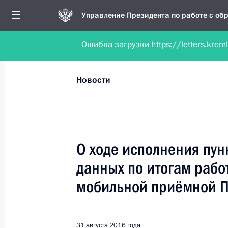
Управление Президента по работе с о
Ошибка загрузки https://letters.krem
Обратиться в форме электронного докуме
Все новости
Личный приём
Мобильна
Новости
Рубрикация материалов
Все материалы
О ходе исполнения пун
Новости о работе мобильной приёмной
данных по итогам рабо
Работа мобильной приёмной
мобильной приёмной 
31 августа 2016 года