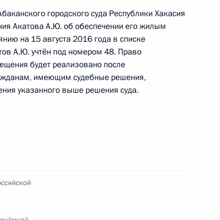
Абаканского городского суда Республики Хакасия
я поручений, данных по итогам работы
ния Акатова А.Ю. об обеспечении его жилым
приёмной Президента
нию на 15 августа 2016 года в списке
ов А.Ю. учтён под номером 48. Право
мещения будет реализовано после
ажданам, имеющим судебные решения,
ения указанного выше решения суда.
та 4 перечня поручений, данных по итогам
ильной приёмной Президента
оссийской
я поручений, данных по итогам работы