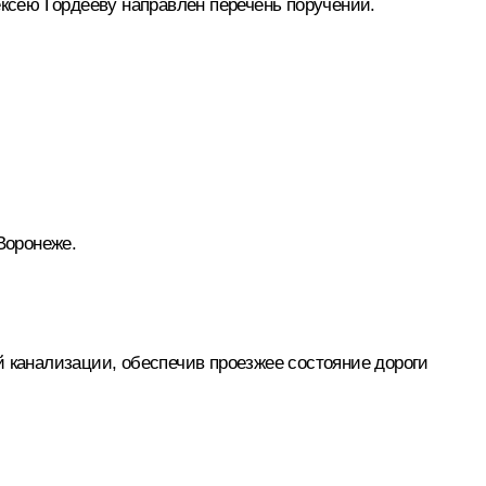
сею Гордееву направлен перечень поручений.
Воронеже.
й канализации, обеспечив проезжее состояние дороги