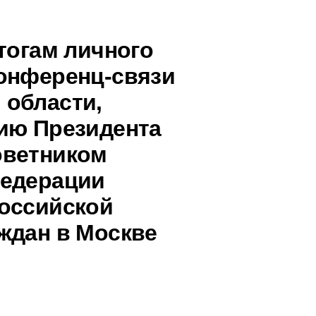
тогам личного
онференц-связи
 области,
ию Президента
оветником
Федерации
оссийской
ждан в Москве