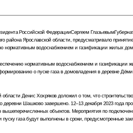
Президента Российской ФедерацииСергеем ГлазьевымГуберн
о района Ярославской области, предусматривало принятие
ию нормативным водоснабжением и газификации жилых домо
 обеспечению нормативным водоснабжением и газификации ж
нформированию о пуске газа в домовладения в деревне Дём
 области Денис Хохряков доложил о том, что строительство
до деревни Шашково завершено. 12–13 декабря 2023 года п
ю вышеперечисленных объектов. Мероприятия по подключен
 и пуску газа будут выполнены в сроки, предусмотренные з