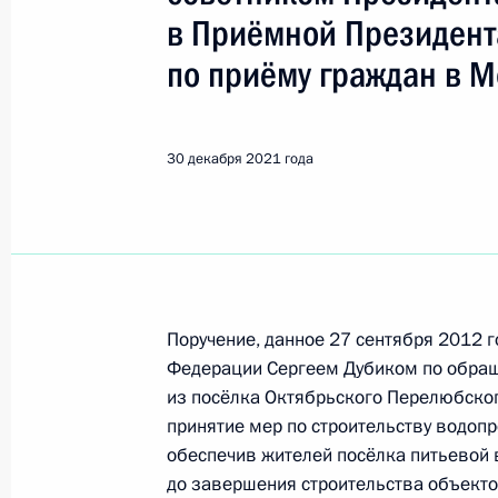
Саратовская область
в Приёмной Президент
по приёму граждан в М
Показа
30 декабря 2021 года
14 января 2022 года, пятница
Исполнены поручения, данные по р
по поручению Президента Российс
на транспорте Министерства внутр
по Центральному федеральному ок
Поручение, данное 27 сентября 2012 
Президента Российской Федерации 
Федерации Сергеем Дубиком по обра
2021 года
из посёлка Октябрьского Перелюбског
14 января 2022 года, 20:24
принятие мер по строительству водоп
обеспечив жителей посёлка питьевой
до завершения строительства объект