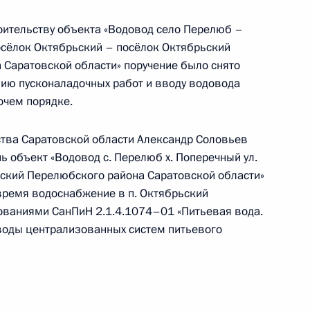
оительству объекта «Водовод село Перелюб –
приёма в режиме видео-конференц-связи
осёлок Октябрьский – посёлок Октябрьский
проведённого по поручению Президента
Саратовской области» поручение было снято
 Президента Российской Федерации
нию пусконаладочных работ и вводу водовода
й Федерации по приёму граждан в Москве
очем порядке.
ства Саратовской области Александр Соловьев
нь объект «Водовод с. Перелюб х. Поперечный ул.
ьский Перелюбского района Саратовской области»
время водоснабжение в п. Октябрьский
ного по итогам личного приёма в режиме видео-
бованиями СанПиН 2.1.4.1074–01 «Питьевая вода.
товской области, проведённого по поручению
 воды централизованных систем питьевого
 советником Президента Российской Федерации
й Федерации по приёму граждан в Москве