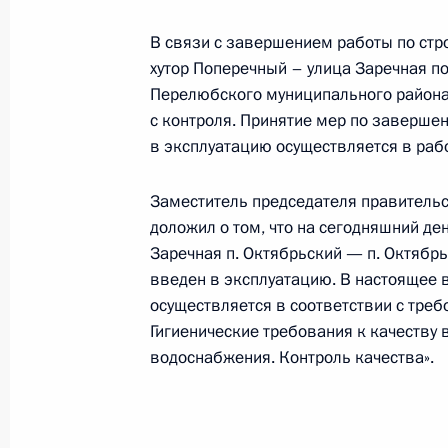
30 декабря 2021 года, четверг
В связи с завершением работы по стр
Приняты меры по итогам личного 
хутор Поперечный – улица Заречная п
жительницы Саратовской области, 
Перелюбского муниципального района 
Российской Федерации советником
с контроля. Принятие мер по заверше
в Приёмной Президента Российско
в эксплуатацию осуществляется в раб
27 сентября 2012 года
Заместитель председателя правитель
30 декабря 2021 года, 15:36
доложил о том, что на сегодняшний де
Заречная п. Октябрьский — п. Октябр
введен в эксплуатацию. В настоящее 
О ходе исполнения поручения, дан
осуществляется в соответствии с тре
конференц-связи жительницы Сара
Гигиенические требования к качеству
Президента Российской Федерации
водоснабжения. Контроль качества».
в Приёмной Президента Российско
27 сентября 2012 года
30 декабря 2021 года, 14:02