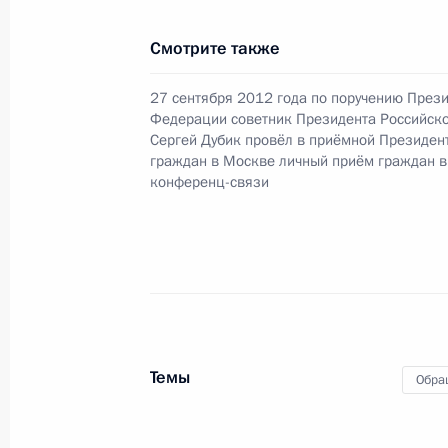
Смотрите также
13 декабря 2021 года, понедельни
27 сентября 2012 года по поручению През
Федерации советник Президента Российск
Продлен контроль исполнения пору
Сергей Дубик провёл в приёмной Президен
в режиме видео-конференц-связи ж
граждан в Москве личный приём граждан в
по поручению Президента Российс
конференц-связи
Президента Российской Федерации
и организаций Михаилом Михайлов
Федерации по приёму граждан в М
13 декабря 2021 года, 21:56
Темы
О ходе исполнения поручения, дан
Обра
конференц-связи жительницы Сара
Президента Российской Федерации