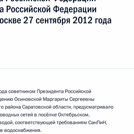
а Российской Федерации
оскве 27 сентября 2012 года
ть следующие материалы
езультатам личного приёма, проведённого
кой Федерации начальником Управления
енних дел Российской Федерации
ругу Олегом Калинкиным в Приёмной
года советником Президента Российской
по приёму граждан в Москве 2 декабря
щению Осиновской Маргариты Сергеевны
о района Саратовской области, предусматривало
роводных сетей в посёлке Октябрьском,
 водой, соответствующей требованиям СанПиН,
ов водоснабжения.