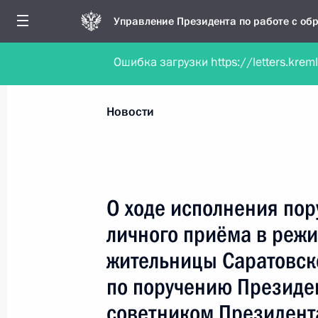
Управление Президента по работе с о
Ошибка загрузки https://letters.krem
Обратиться в форме электронного докуме
Все новости
Личный приём
Мобильна
Новости
Поиск по руководителю, географии и тематике
О ходе исполнения пор
личного приёма в реж
Все руководители, регионы, города и темы
жительницы Саратовск
по поручению Президе
советником Президент