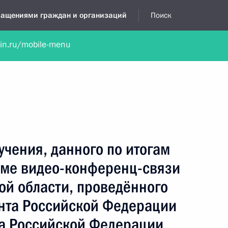
бращениями граждан и организаций
Поиск
lin.ru/mobile-menu
нта
Обратиться в устной форме
Новости
Обзоры обращени
я приёмная
январь, 2022
учения, данного по итогам
име видео-конференц-связи
ой области, проведённого
нта Российской Федерации
а Российской Федерации