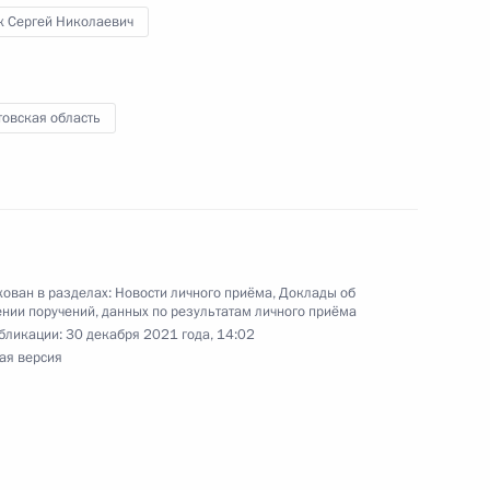
с обращениями граждан и организаций
к Сергей Николаевич
ой Президента Российской Федерации
кабря 2020 года
товская область
роля), данное по итогам личного приёма
ительницы Саратовской области, проведённого
ован в разделах:
Новости личного приёма
,
Доклады об
нии поручений, данных по результатам личного приёма
кой Федерации советником Президента
бликации:
30 декабря 2021 года, 14:02
 Президента Российской Федерации по приёму
ая версия
2 года