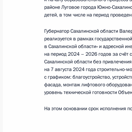
видео-конференц-связи жительниц
районе Луговое города Южно-Сахалин
по поручению Президента Российс
детей, в том числе на период проведен
Президента Российской Федерации
и организаций Михаилом Михайлов
Губернатор Сахалинской области Вале
Федерации по приёму граждан в М
реализуется в рамках государственно
в Сахалинской области» и адресной и
22 октября 2024 года, 17:04
на период 2024 – 2026 годов за счёт
Сахалинской области без привлечения
на 7 августа 2024 года строительно-м
О ходе исполнения поручения, дан
с графиком: благоустройство, устройс
конференц-связи жительницы Саха
фасада, монтаж лифтового оборудован
Президента Российской Федерации
уровень технической готовности Объек
Российской Федерации по работе 
Михаилом Михайловским в Приёмн
На этом основании срок исполнения по
по приёму граждан в Москве 16 ап
22 октября 2024 года, 16:59