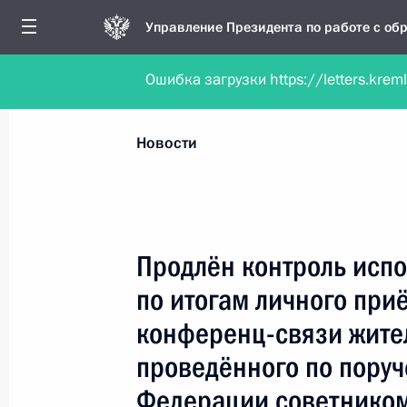
Управление Президента по работе с о
Ошибка загрузки https://letters.krem
Обратиться в форме электронного докуме
Все новости
Личный приём
Мобильна
Новости
Поиск по руководителю, географии и тематике
Продлён контроль испо
по итогам личного при
Все руководители, регионы, города и темы
конференц-связи жите
проведённого по пору
Федерации советником