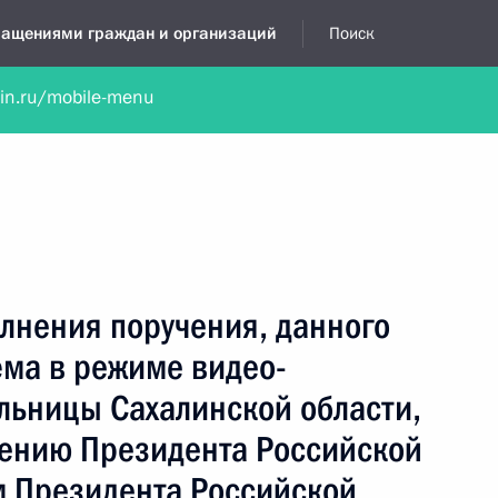
бращениями граждан и организаций
Поиск
lin.ru/mobile-menu
нта
Обратиться в устной форме
Новости
Обзоры обращени
я приёмная
октябрь, 2024
лнения поручения, данного
ёма в режиме видео-
льницы Сахалинской области,
чению Президента Российской
 Президента Российской