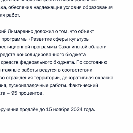
ы Сахалинской области, проведённого
ска, обеспечив надлежащие условия образования
кой Федерации начальником Управления
ия работ.
 по работе с обращениями граждан
ским в Приёмной Президента Российской
рий Лимаренко доложил о том, что объект
оскве 16 апреля 2024 года
й программы «Развитие сферы культуры
нвестиционной программы Сахалинской области
 средств консолидированного бюджета
 средств федерального бюджета. По состоянию
онтажные работы ведутся в соответствии
ного по итогам личного приёма в режиме видео-
тво ограждения территории, декоративная окраска
линской области, проведённого по поручению
ия, пусконаладочные работы. Фактический
 начальником Управления Президента
та – 95 процентов.
с обращениями граждан и организаций
ой Президента Российской Федерации
ручения продлён до 15 ноября 2024 года.
реля 2024 года