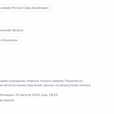
 Российской Федерации по приёму граждан
ьгериев Руслан Сайд-Хусайнович
линская область
-Сахалинск
ы), данное по итогам личного приёма в режиме
ы Сахалинской области, проведённого
кой Федерации начальником Управления
ного обеспечения Президента Российской
ован в разделах:
Новости личного приёма
,
Решения по
Приёмной Президента Российской Федерации
м об исполнении поручений, данных по результатам личного
ля 2022 года
бликации:
22 августа 2024 года, 18:25
ая версия