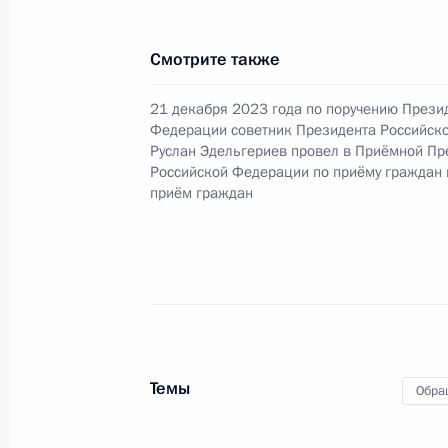
Смотрите также
17 октября 2024 года, четверг
Приняты меры по итогам личного 
21 декабря 2023 года по поручению Прези
Федерации советник Президента Российск
жительницы Сахалинской области, 
Руслан Эдельгериев провел в Приёмной Пр
Российской Федерации начальник
Российской Федерации по приёму граждан
и документационного обеспечения
приём граждан
Федоровым в Приёмной Президента
в Москве 29 июля 2022 года
17 октября 2024 года, 16:50
О ходе принятия мер по итогам ли
Темы
жительницы Сахалинской области, 
Обра
Российской Федерации начальник
и документационного обеспечения