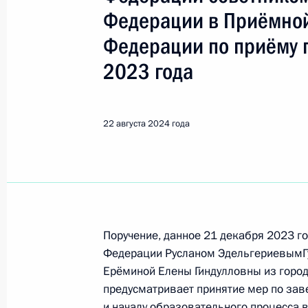
Сахалинская область
Федерации в Приёмной
Федерации по приёму 
Показа
2023 года
О ходе исполнения поручения, дан
22 августа 2024 года
конференц-связи жительницы Саха
Президента Российской Федерации
Валерием Фадеевым в Приёмной Пр
граждан в Москве 13 февраля 202
31 октября 2024 года, 15:37
Поручение, данное 21 декабря 2023 г
Федерации Русланом ЭдельгериевымГу
22 октября 2024 года, вторник
Ерёминой Елены Гиндулловны из город
предусматривает принятие мер по зав
Исполнено поручение (меры принят
и началу образовательного процесса 