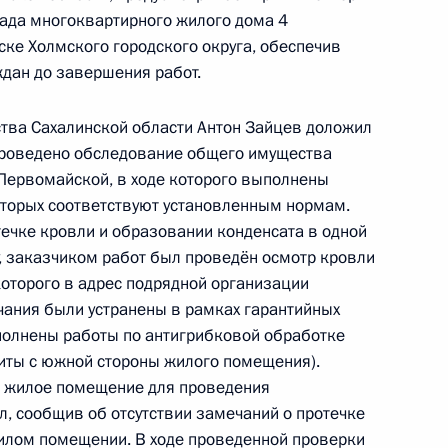
чного приёма в режиме видео-конференц-связи
ада многоквартирного жилого дома 4
проведённого по поручению Президента
ске Холмского городского округа, обеспечив
естителем Руководителя Администрации
дан до завершения работ.
 Сергеем Кириенко в Приёмной Президента
раждан в Москве 18 апреля 2019 года
тва Сахалинской области Антон Зайцев доложил
 проведено обследование общего имущества
Первомайской, в ходе которого выполнены
оторых соответствуют установленным нормам.
течке кровли и образовании конденсата в одной
, заказчиком работ был проведён осмотр кровли
которого в адрес подрядной организации
приёма в режиме видео-конференц-связи
ания были устранены в рамках гарантийных
проведённого по поручению Президента
полнены работы по антигрибковой обработке
м Управления Президента Российской
литы с южной стороны жилого помещения).
венной службы и кадров в Приёмной Президента
в жилое помещение для проведения
граждан в Москве 24 ноября 2021 года
л, сообщив об отсутствии замечаний о протечке
илом помещении. В ходе проведенной проверки