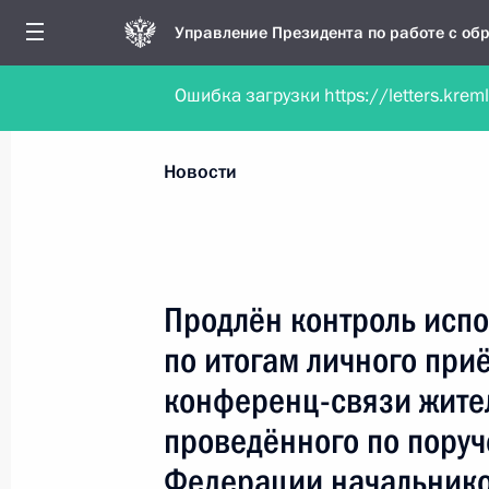
Управление Президента по работе с о
Ошибка загрузки https://letters.krem
Обратиться в форме электронного докуме
Все новости
Личный приём
Мобильна
Новости
Поиск по руководителю, географии и тематике
Продлён контроль испо
по итогам личного при
Все руководители, регионы, города и темы
конференц-связи жите
проведённого по пору
Федерации начальник