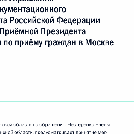
кументационного
та Российской Федерации
ть следующие материалы
 Приёмной Президента
 по приёму граждан в Москве
ке за принятием мер по итогам личного приёма
ительницы Сахалинской области, проведённого
кой Федерации первым заместителем
идента Российской Федерации Сергеем
Российской Федерации по приёму граждан
инской области по обращению Нестеренко Елены
нской области, предусматривает принятие мер