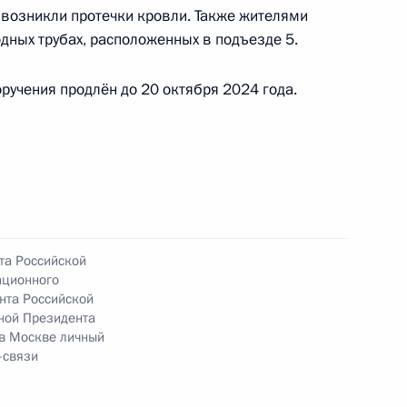
а возникли протечки кровли. Также жителями
ных трубах, расположенных в подъезде 5.
чного приёма в режиме видео-конференц-связи
ручения продлён до 20 октября 2024 года.
проведённого по поручению Президента
м Управления Президента Российской
венной службы и кадров в Приёмной Президента
граждан в Москве 24 ноября 2021 года
та Российской
ационного
нта Российской
ной Президента
ке за принятием мер по итогам личного приёма
 в Москве личный
ительницы Сахалинской области, проведённого
-связи
кой Федерации начальником Управления
ного обеспечения Президента Российской