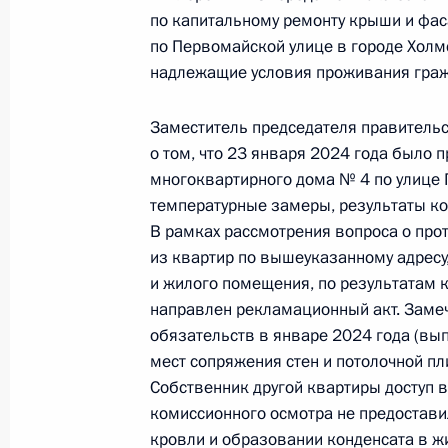
О ходе принятия мер по итогам ли
по капитальному ремонту крыши и фас
жительницы Сахалинской области, 
по Первомайской улице в городе Холм
Российской Федерации первым зам
надлежащие условия проживания граж
Президента Российской Федерации
Российской Федерации по приёму г
Заместитель председателя правительс
о том, что 23 января 2024 года было
9 июля 2024 года, 15:52
многоквартирного дома № 4 по улице 
температурные замеры, результаты к
В рамках рассмотрения вопроса о про
27 июня 2024 года, четверг
из квартир по вышеуказанному адресу
и жилого помещения, по результатам 
Приняты меры по итогам личного 
направлен рекламационный акт. Замеч
жительницы Сахалинской области, 
обязательств в январе 2024 года (вы
Российской Федерации начальнико
мест сопряжения стен и потолочной п
Федерации по вопросам государст
Собственник другой квартиры доступ 
Российской Федерации по приёму 
комиссионного осмотра не предостави
27 июня 2024 года, 18:21
кровли и образовании конденсата в ж