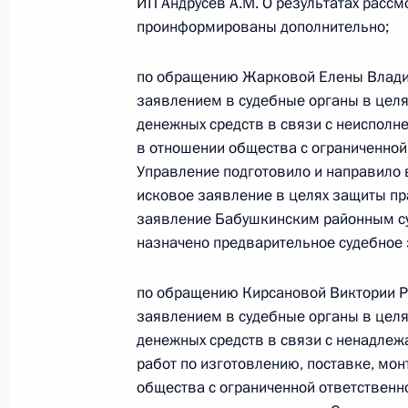
ИП Андрусев А.М. О результатах рассм
и Московской области Алексеем Д
проинформированы дополнительно;
Федерации по приёму граждан в М
по обращению Жарковой Елены Влади
23 декабря 2022 года, 17:37
заявлением в судебные органы в целях
денежных средств в связи с неисполне
в отношении общества с ограниченной 
Исполнено поручение (меры принят
Управление подготовило и направило
города Москвы, проведённого по 
исковое заявление в целях защиты пр
Мэром Москвы Сергеем Собяниным
заявление Бабушкинским районным су
Федерации по приёму граждан в Мо
назначено предварительное судебное 
23 декабря 2022 года, 17:35
по обращению Кирсановой Виктории Р
заявлением в судебные органы в целях
денежных средств в связи с ненадле
О ходе исполнения поручения, дан
работ по изготовлению, поставке, мо
Москвы, проведённого по поручен
общества с ограниченной ответственно
Москвы Сергеем Собяниным в При