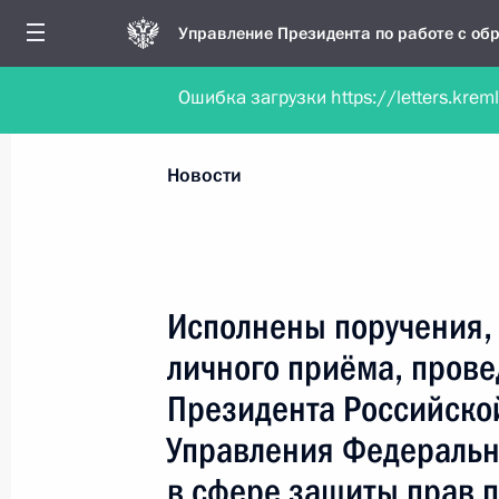
Управление Президента по работе с о
Ошибка загрузки https://letters.krem
Обратиться в форме электронного докуме
Все новости
Личный приём
Мобильна
Новости
Поиск по руководителю, географии и тематике
Исполнены поручения, 
личного приёма, пров
Все руководители, регионы, города и темы
Президента Российско
Управления Федеральн
в сфере защиты прав п