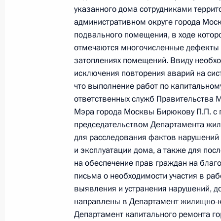
Президента Российской Федерации
указанного дома сотрудниками террит
и организаций Михаилом Михайлов
административном округе города Мос
Федерации по приёму граждан в М
подвального помещения, в ходе которо
отмечаются многочисленные дефекты 
28 декабря 2022 года, 18:30
затоплениях помещений. Ввиду необх
исключения повторения аварий на сист
что выполнение работ по капитальном
О ходе исполнения поручения, дан
ответственных служб Правительства 
конференц-связи жительницы горо
Мэра города Москвы Бирюкову П.П. с 
Президента Российской Федерации
председательством Департамента жил
Российской Федерации по работе 
для расследования фактов нарушений 
Михаилом Михайловским в Приёмн
и эксплуатации дома, а также для по
по приёму граждан в Москве 29 де
на обеспечение прав граждан на благ
письма о необходимости участия в раб
28 декабря 2022 года, 18:18
выявления и устранения нарушений, д
направлены в Департамент жилищно-к
Департамент капитального ремонта го