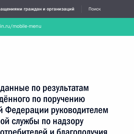
бращениями граждан и организаций
Поиск
lin.ru/mobile-menu
нта
Обратиться в устной форме
Новости
Обзоры обращени
я приёмная
январь, 2023
данные по результатам
едённого по поручению
й Федерации руководителем
ой службы по надзору
отребителей и благополучия