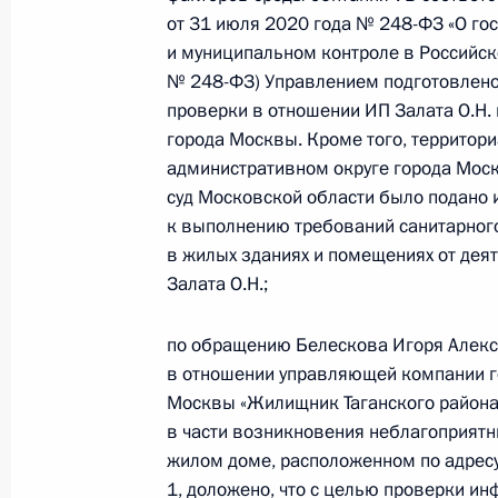
от 31 июля 2020 года № 248-ФЗ «О го
граждан в Москве 23 ноября 2022
и муниципальном контроле в Российс
28 декабря 2022 года, 18:31
№ 248-ФЗ) Управлением подготовлено
проверки в отношении ИП Залата О.Н. 
города Москвы. Кроме того, террито
Исполнены поручения, данные по р
административном округе города Моск
по поручению Президента Российс
суд Московской области было подано 
таможенного управления Федерал
к выполнению требований санитарног
в Приёмной Президента Российско
в жилых зданиях и помещениях от дея
Залата О.Н.;
9 декабря 2022 года
28 декабря 2022 года, 18:31
по обращению Белескова Игоря Алекс
в отношении управляющей компании г
Москвы «Жилищник Таганского района»
Исполнено поручение (снято с конт
в части возникновения неблагоприят
в режиме видео-конференц-связи 
жилом доме, расположенном по адресу:
по поручению Президента Российс
1, доложено, что с целью проверки и