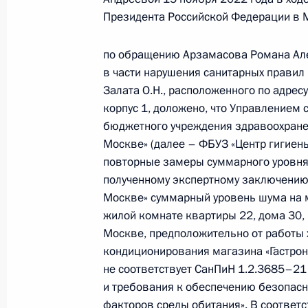
29 декабря 2022 года, четверг
Президента Российской Федерации в 
О ходе исполнения поручения, дан
по обращению Арзамасова Романа Але
конференц-связи жительницы горо
в части нарушения санитарных правил
Президента Российской Федераци
Залата О.Н., расположенного по адресу
Федерации – начальником Государ
корпус 1, доложено, что Управлением
Российской Федерации Ларисой Бр
бюджетного учреждения здравоохранен
Федерации по приёму граждан в М
Москве» (далее – ФБУЗ «Центр гигиен
29 декабря 2022 года, 17:34
повторные замеры суммарного уровня 
полученному экспертному заключению 
Москве» суммарный уровень шума на 
жилой комнате квартиры 22, дома 30, 
28 декабря 2022 года, среда
Москве, предположительно от работы 
Исполнены поручения, данные по р
кондиционирования магазина «Гастроно
по поручению Президента Российс
не соответствует СанПиН 1.2.3685–21
лесного хозяйства по Центральном
и требования к обеспечению безопасно
Капиталининым в Приёмной Презид
факторов среды обитания». В соответс