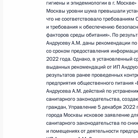
гигиены и эпидемиологии в г. Москве
Москвы уровни шума превышали устан
26 декабря 2022 года, понедельни
что не соответствовало требованиям 
О ходе исполнения поручения, дан
и требования к обеспечению безопасно
факторов среды обитания». По резуль
конференц-связи жительницы горо
Андрусеву А.М. даны рекомендации п
Президента Российской Федераци
со сроком предоставления информаци
Федерации – начальником Государ
2022 года. Однако, в установленный 
Российской Федерации Ларисой Бр
выданных рекомендаций от ИП Андрусев
Федерации по приёму граждан в М
результатов ранее проведенных контр
26 декабря 2022 года, 18:58
предприятия общественного питания «Bl
Андрусева А.М. действий по устранен
санитарного законодательства, созда
граждан, Управление 5 декабря 2022 
23 декабря 2022 года, пятница
города Москвы исковое заявление дл
Исполнены поручения, данные по р
санитарного законодательства по сни
по поручению Президента Российс
и помещениях от деятельности предпри
Федеральной службы безопасности