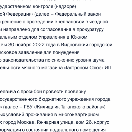
сударственном контроле (надзоре)
 года
кой Федерации» (далее – Федеральный закон
 решение о проведении внеплановой выездной
и направлено для согласования в прокуратуру
риальным отделом Управления в Южном
езультатам личного приёма, проведённого
вы 30 ноября 2022 года в Видновский городской
кой Федерации начальником Центрального
исковое заявление для понуждения
ьной таможенной службы Сергеем Рыбкиным
о законодательства по снижению уровня шума
й Федерации по приёму граждан в Москве
тельности мясного магазина «Гастроном Союз» ИП
еевича с просьбой провести проверку
осударственного бюджетного учреждения города
 (далее – ГБУ «Жилищник Таганского района»)
роля), данное по итогам личного приёма
ных условий проживания в многоквартирном
жительницы города Москвы, проведённого
 город Москва, Гончарная улица, дом 26, корпус
кой Федерации начальником Управления
нформации о состоянии подвального помещения