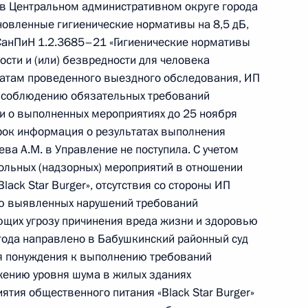
» в Центральном административном округе города
овленные гигиенические нормативы на 8,5 дБ,
к
СанПиН 1.2.3685–21 «Гигиенические нормативы
ного по итогам личного приёма в режиме видео-
сти и (или) безвредности для человека
татам проведенного выездного обследования, ИП
да Москвы, проведённого по поручению
о соблюдению обязательных требований
и помощником Президента Российской
и о выполненных мероприятиях до 25 ноября
ственно-правового управления Президента
срок информация о результатах выполнения
ычевой в Приёмной Президента Российской
а А.М. в Управление не поступила. С учетом
оскве 17 ноября 2021 года
ольных (надзорных) мероприятий в отношении
ack Star Burger», отсутствия со стороны ИП
ию выявленных нарушений требований
ющих угрозу причинения вреда жизни и здоровью
года направлено в Бабушкинский районный суд
я понуждения к выполнению требований
езультатам личного приёма, проведённого
жению уровня шума в жилых зданиях
кой Федерации начальником Управления
ятия общественного питания «Black Star Burger»
 Российской Федерации по городу Москве