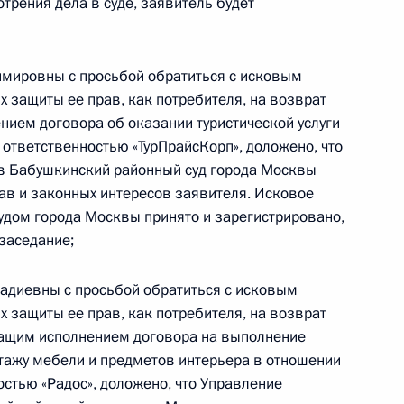
отрения дела в суде, заявитель будет
орофеевым в Приёмной Президента Российской
оскве 25 ноября 2022 года
мировны с просьбой обратиться с исковым
 защиты ее прав, как потребителя, на возврат
нием договора об оказании туристической услуги
ответственностью «ТурПрайсКорп», доложено, что
ы), данное по итогам личного приёма жителя
 в Бабушкинский районный суд города Москвы
поручению Президента Российской Федерации
ав и законных интересов заявителя. Исковое
 в Приёмной Президента Российской
дом города Москвы принято и зарегистрировано,
скве 6 октября 2021 года
заседание;
адиевны с просьбой обратиться с исковым
 защиты ее прав, как потребителя, на возврат
жащим исполнением договора на выполнение
ного по итогам личного приёма жителя города
нтажу мебели и предметов интерьера в отношении
ию Президента Российской Федерации Мэром
стью «Радос», доложено, что Управление
ёмной Президента Российской Федерации