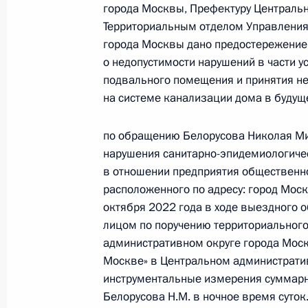
27 декабря 2022 года, вторник
города Москвы, Префектуру Центральн
Территориальным отделом Управления
Исполнены поручения, данные по р
города Москвы дано предостережение
по поручению Президента Российс
о недопустимости нарушений в части 
управления Федеральной службы су
подвального помещения и принятия н
Замородских в Приёмной Президен
на системе канализации дома в будущ
в Москве 7 декабря 2022 года
27 декабря 2022 года, 18:53
по обращению Белорусова Николая Мих
нарушения санитарно-эпидемиологичес
в отношении предприятия общественног
расположенного по адресу: город Моск
27 декабря 2022 года по поручен
октября 2022 года в ходе выездного 
руководитель Управления Федерал
лицом по поручению территориального
Екатерина Макарова провела в Пр
административном округе города Моск
по приёму граждан в Москве личн
Москве» в Центральном администрати
27 декабря 2022 года, 18:53
инструментальные измерения суммар
Белорусова Н.М. в ночное время суток