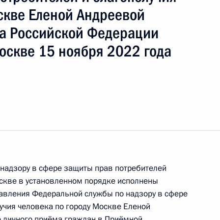
скве Еленой Андреевой
а Российской Федерации
ть следующие материалы
оскве 15 ноября 2022 года
чения, данного по итогам личного приёма
жительницы города Москвы, проведённого
кой Федерации начальником Управления
 по научно-образовательной политике Инной
а Российской Федерации по приёму граждан
надзору в сфере защиты прав потребителей
оскве в установленном порядке исполнены
авления Федеральной службы по надзору в сфере
учия человека по городу Москве Еленой
е личного приёма граждан в Приёмной