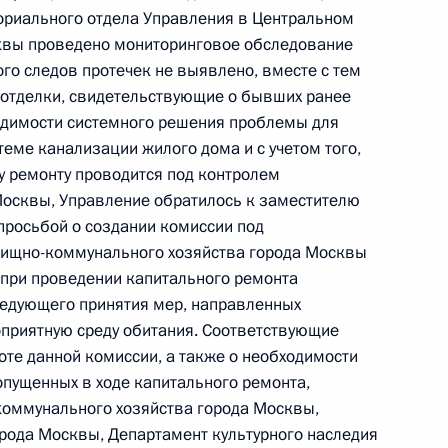
 по работе с обращениями граждан
ориального отдела Управления в Центральном
ским в Приёмной Президента Российской
квы проведено мониторинговое обследование
оскве 29 декабря 2020 года
го следов протечек не выявлено, вместе с тем
отделки, свидетельствующие о бывших ранее
одимости системного решения проблемы для
еме канализации жилого дома и с учетом того,
у ремонту проводится под контролем
ного по итогам личного приёма в режиме видео-
Москвы, Управление обратилось к заместителю
да Москвы, проведённого по поручению
просьбой о создании комиссии под
 начальником Управления Президента
ищно-коммунального хозяйства города Москвы
с обращениями граждан и организаций
при проведении капитального ремонта
ой Президента Российской Федерации
следующего принятия мер, направленных
кабря 2020 года
оприятную среду обитания. Соответствующие
оте данной комиссии, а также о необходимости
опущенных в ходе капитального ремонта,
оммунального хозяйства города Москвы,
рода Москвы, Департамент культурного наследия