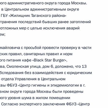
ого административного округа города Москвы.
 в Центральном административным округе
езультатам личного приёма, проведённого
 ГБУ «Жилищник Таганского района»
кой Федерации руководителем Главного
устранения последствий бывших ранее затоплений
дебных приставов по городу Москве Сергеем
еотложных мер с целью исключения аварий
та Российской Федерации по приёму граждан
ем;
айловича с просьбой провести проверку в части
ких правил, санитарных правил и норм
о питания кафе «Black Star Burger»,
ва, Смоленская улица, дом 6, доложено, что 13
ию Президента Российской Федерации
обследования без взаимодействия с юридическим
ьной налоговой службы по Московской области
 отдела Управления в Центральном
иёмной Президента Российской Федерации
вы ФБУЗ «Центр гигиены и эпидемиологии в г.
ый приём граждан
вном округе города Москвы были проведены
ного уровня шума в жилом помещении
. Согласно экспертного заключения ФБУЗ «Центр