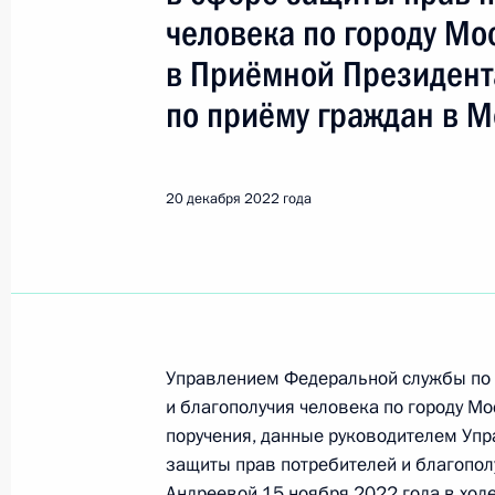
Москва
человека по городу Мо
в Приёмной Президент
Показа
по приёму граждан в М
9 января 2023 года, понедельник
20 декабря 2022 года
Продлён контроль исполнения пору
в режиме видео-конференц-связи 
по поручению Президента Российс
Президента Российской Федерации
Биленкиной в Приёмной Президент
в Москве 25 февраля 2022 года
Управлением Федеральной службы по 
и благополучия человека по городу М
9 января 2023 года, 22:26
поручения, данные руководителем Упр
защиты прав потребителей и благопол
Андреевой 15 ноября 2022 года в ход