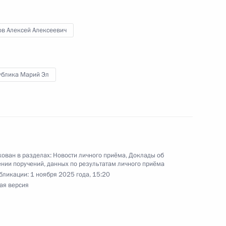
ской Федерации помощником Президента
дельгериевым в Приёмной Президента
граждан в Москве 26 ноября 2024 года
ов Алексей Алексеевич
ублика Марий Эл
ного по итогам личного приёма в режиме видео-
ублики Марий Эл, проведённого по поручению
и помощником Президента Российской
м в Приёмной Президента Российской
ован в разделах:
Новости личного приёма
,
Доклады об
нии поручений, данных по результатам личного приёма
оскве 26 ноября 2024 года
бликации:
1 ноября 2025 года, 15:20
ая версия