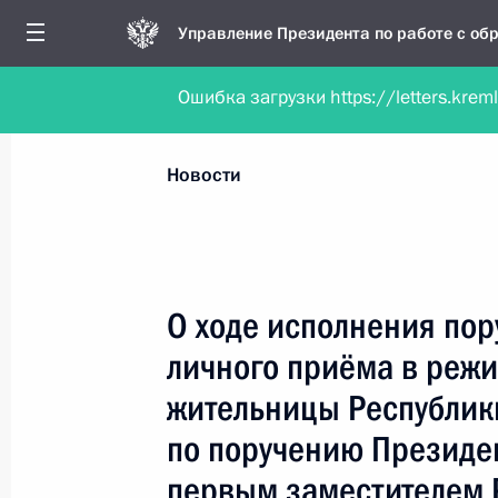
Управление Президента по работе с о
Ошибка загрузки https://letters.krem
Обратиться в форме электронного докуме
Все новости
Личный приём
Мобильна
Новости
Поиск по руководителю, географии и тематике
О ходе исполнения пор
личного приёма в реж
Все руководители, регионы, города и темы
жительницы Республик
по поручению Президе
первым заместителем 