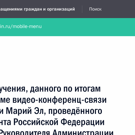
бращениями граждан и организаций
Поиск
lin.ru/mobile-menu
нта
Обратиться в устной форме
Новости
Обзоры обращени
я приёмная
июль, 2026
учения, данного по итогам
име видео-конференц-связи
и Марий Эл, проведённого
нта Российской Федерации
Руководителя Администрации