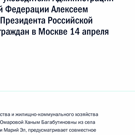
й Федерации Алексеем
Президента Российской
граждан в Москве 14 апреля
ы), данное по итогам личного приёма в режиме
ы Республики Марий Эл, проведённого
кой Федерации начальником Управления
по государственной политике в гуманитарной
в Приёмной Президента Российской Федерации
раля 2026 года
ьства и жилищно-коммунального хозяйства
 Омаровой Ханым Багабутиновны из села
ного по итогам личного приёма в режиме видео-
и Марий Эл, предусматривает совместное