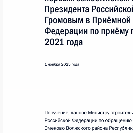
Республика Марий Эл
Президента Российско
Громовым в Приёмной 
22 июля, среда
Федерации по приёму 
Исполнено поручение (меры принят
2021 года
видео-конференц-связи жительниц
по поручению Президента Российс
Президента Российской Федерации 
1 ноября 2025 года
сфере Владимиром Бочарниковым 
по приёму граждан в Москве 2 фев
22 июля 2026 года, 18:11
21 июля, вторник
Поручение, данное Министру строител
Российской Федерации по обращению
О ходе исполнения поручения, дан
Эмеково Волжского района Республик