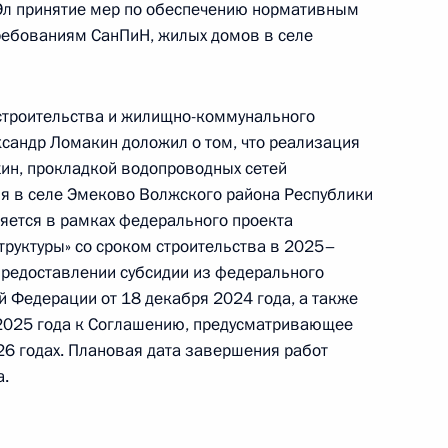
ублики Марий Эл, проведённого по поручению
Эл принятие мер по обеспечению нормативным
 начальником Управления Президента
ебованиям СанПиН, жилых домов в селе
твенной политике в гуманитарной сфере
мной Президента Российской Федерации
раля 2026 года
троительства и жилищно-коммунального
сандр Ломакин доложил о том, что реализация
ин, прокладкой водопроводных сетей
я в селе Эмеково Волжского района Республики
ляется в рамках федерального проекта
руктуры» со сроком строительства в 2025–
предоставлении субсидии из федерального
ы), данное по итогам личного приёма в режиме
 Федерации от 18 декабря 2024 года, а также
ы Республики Марий Эл, проведённого
2025 года к Соглашению, предусматривающее
кой Федерации начальником Управления
6 годах. Плановая дата завершения работ
 по работе с обращениями граждан
а.
 в Приёмной Президента Российской
оскве 16 апреля 2026 года