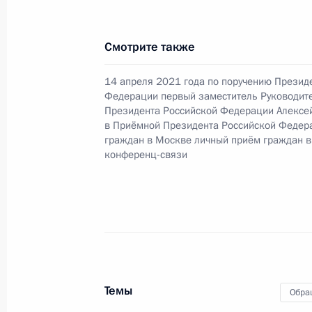
15 июля 2026 года, 18:32
Смотрите также
О ходе исполнения поручения, дан
конференц-связи жительницы Респ
14 апреля 2021 года по поручению Презид
Федерации первый заместитель Руководит
Президента Российской Федерации
Президента Российской Федерации Алексе
Российской Федерации по работе 
в Приёмной Президента Российской Федер
Алексеем Михеевым в Приёмной Пр
граждан в Москве личный приём граждан в
конференц-связи
граждан в Москве 16 апреля2026 
15 июля 2026 года, 18:16
25 мая, понедельник
Продлён контроль исполнения пору
Темы
в режиме видео-конференц-связи 
Обра