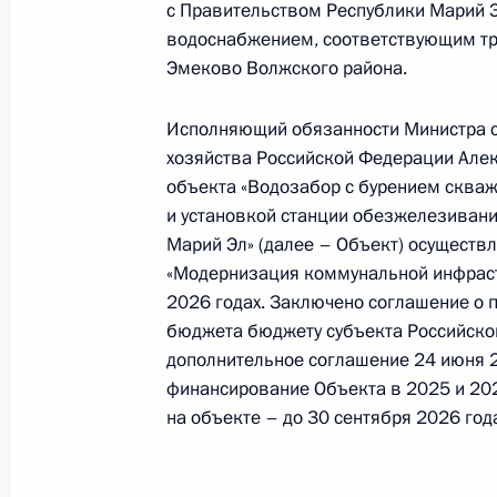
конференц-связи жительницы Респ
с Правительством Республики Марий 
Президента Российской Федерации
водоснабжением, соответствующим тр
Российской Федерации по государс
Эмеково Волжского района.
Владимиром Бочарниковым в Приё
по приёму граждан в Москве 2 фев
Исполняющий обязанности Министра с
хозяйства Российской Федерации Алек
21 июля 2026 года, 18:02
объекта «Водозабор с бурением скваж
и установкой станции обезжелезивани
Марий Эл» (далее – Объект) осуществ
15 июля, среда
«Модернизация коммунальной инфраст
2026 годах. Заключено соглашение о 
Исполнено поручение (меры принят
бюджета бюджету субъекта Российской
видео-конференц-связи жительниц
дополнительное соглашение 24 июня 
по поручению Президента Российс
финансирование Объекта в 2025 и 202
Президента Российской Федерации
на объекте – до 30 сентября 2026 год
и организаций Алексеем Михеевым
Федерации по приёму граждан в М