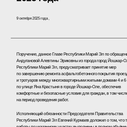
9 октября 2025 года
Поручение, данное Главе Республики Марий Эл по обраще
Андугановой Алевтины Эриковны из города город Йошкар-
Республики Марий Эл, предусматривает принятие мер
по завершению ремонта асфальтобетонного покрытия проез
и тротуаров между многоквартирными жилыми домами 4 и 6
по улице Яна Крастыня в городе Йошкар-Оле, обеспечив
комфортные и безопасные условия для граждан, в том числ
на период проведения работ.
Исполняющий обязанности Председателя Правительства
Республики Марий Эл Евгений Курмаев доложил о том, что 
работы по указанному участку выполнены в полном объёме