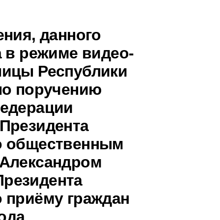
ения, данного
 в режиме видео-
ницы Республики
по поручению
Федерации
 Президента
о общественным
 Александром
Президента
 приёму граждан
года