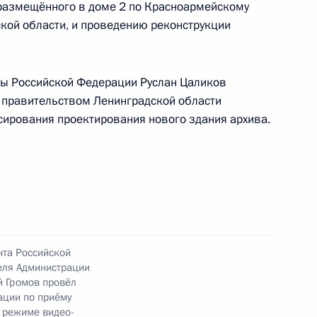
 размещённого в доме 2 по Красноармейскому
ской области, и проведению реконструкции
ного по итогам личного приёма в режиме видео-
ской области, проведённого по поручению
и помощником Президента Российской
ы Российской Федерации Руслан Цаликов
ьного управления Президента Российской
я правительством Ленинградской области
 Приёмной Президента Российской Федерации
ирования проектирования нового здания архива.
тября 2021 года
нта Российской
ю Президента Российской Федерации начальник
еля Администрации
й Федерации по вопросам формирования
й Громов провёл
Совета Российской Федерации Владимир
ации по приёму
 режиме видео-
зидента Российской Федерации по приёму