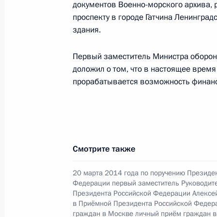
документов Военно-морского архива,
8 октября 2024 года, вторник
проспекту в городе Гатчина Ленинград
О ходе исполнения поручения, дан
здания.
конференц-связи жителя Ленинград
Президента Российской Федераци
Первый заместитель Министра оборон
Федерации – начальником Контрол
доложил о том, что в настоящее врем
Федерации Дмитрием Шальковым в
прорабатывается возможность финанс
по приёму граждан в Москве 14 ок
8 октября 2024 года, 15:39
Смотрите также
3 октября 2024 года, четверг
20 марта 2014 года по поручению Президе
3 октября 2024 года по поручени
Федерации первый заместитель Руководит
Управления Президента Российско
Президента Российской Федерации Алексе
и деятельности Государственного 
в Приёмной Президента Российской Федер
граждан в Москве личный приём граждан в
Симоненко провёл в Приёмной Пре