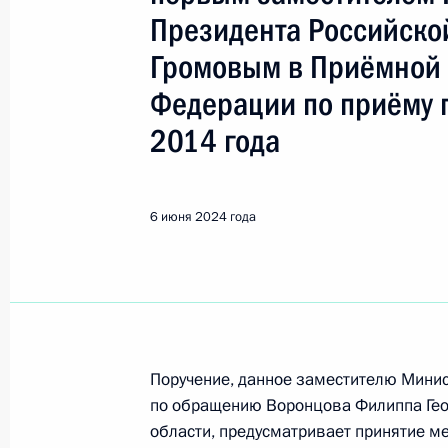
Ленинградская область
Президента Российско
Громовым в Приёмной 
Показа
Федерации по приёму 
2014 года
15 октября 2024 года, вторник
О ходе исполнения поручения, дан
6 июня 2024 года
конференц-связи жителя Ленинград
Президента Российской Федераци
Федерации – начальником Контрол
Федерации Дмитрием Шальковым в
по приёму граждан в Москве 14 ок
15 октября 2024 года, 17:07
Поручение, данное заместителю Мини
по обращению Воронцова Филиппа Геор
области, предусматривает принятие м