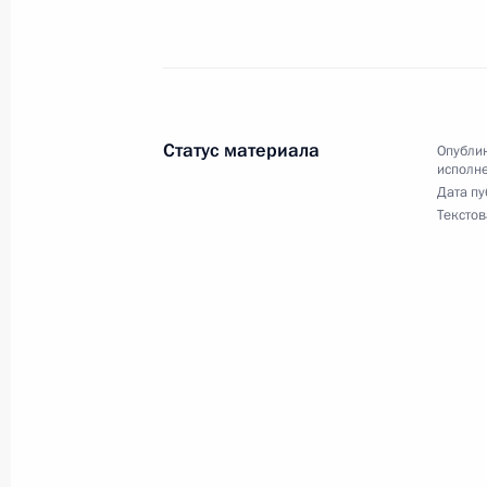
Президента Российской Федераци
Федерации – начальником Контрол
Федерации в Приёмной Президента
в Москве 21 декабря 2017 года
3 октября 2024 года, 17:04
Статус материала
Опублик
исполне
Дата пу
Текстов
20 сентября 2024 года, пятница
Продолжен контроль исполнения по
в режиме видео-конференц-связи 
проведённого по поручению Прези
Канцелярии Президента Российск
Президента Российской Федерации 
2023 года
20 сентября 2024 года, 16:45