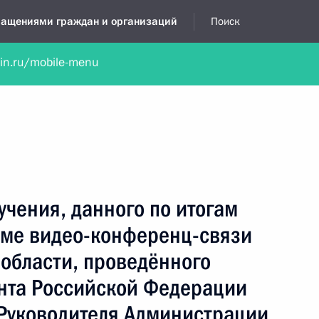
бращениями граждан и организаций
Поиск
lin.ru/mobile-menu
нта
Обратиться в устной форме
Новости
Обзоры обращени
я приёмная
октябрь, 2024
учения, данного по итогам
име видео-конференц-связи
области, проведённого
нта Российской Федерации
Руководителя Администрации