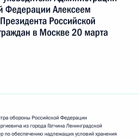
й Федерации Алексеем
Президента Российской
ть следующие материалы
граждан в Москве 20 марта
ного по итогам личного приёма в режиме видео-
ской области, проведённого по поручению
и помощником Президента Российской
ьного управления Президента Российской
 Приёмной Президента Российской Федерации
тября 2021 года
стра обороны Российской Федерации
гиевича из города Гатчина Ленинградской
ер по обеспечению надлежащих условий хранения