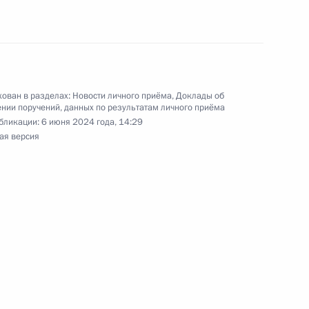
и помощником Президента Российской
ьного управления Президента Российской
 Российской Федерации по приёму граждан
ован в разделах:
Новости личного приёма
,
Доклады об
нии поручений, данных по результатам личного приёма
бликации:
6 июня 2024 года, 14:29
ая версия
ручения, данного по итогам личного приёма
жительницы Ленинградской области,
дента Российской Федерации руководителем
ой Федерации Андреем Казаковым в Приёмной
по приёму граждан в Москве 20 октября