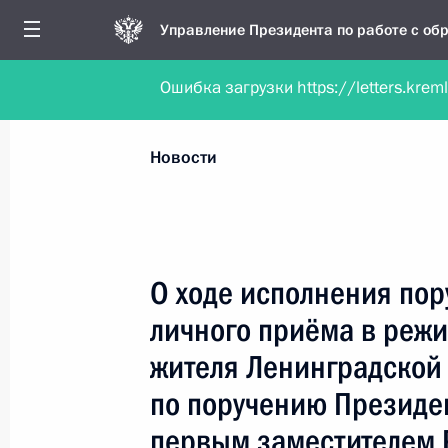
Управление Президента по работе с о
Ошибка загрузки https://letters.krem
Обратиться в форме электронного докуме
Все новости
Личный приём
Мобильна
Новости
Поиск по руководителю, географии и тематике
О ходе исполнения пор
личного приёма в реж
Все руководители, регионы, города и темы
жителя Ленинградской 
по поручению Президе
первым заместителем 