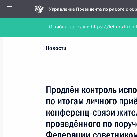
Управление Президента по работе с о
Ошибка загрузки https://letters.krem
Обратиться в форме электронного докуме
Все новости
Личный приём
Мобильна
Новости
Поиск по руководителю, географии и тематике
Продлён контроль испо
по итогам личного при
Все руководители, регионы, города и темы
конференц-связи жите
проведённого по пору
Федерации советником