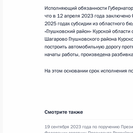
Исполнено поручение (меры принят
Исполняющий обязанности Губернатора
видео-конференц-связи жительницы
что в 12 апреля 2023 года заключено
Президента Российской Федерации
2025 годах субсидии из областного 
Президента Российской Федераци
«Глушковский район» Курской области 
Президента Российской Федерации
Шагарово Глушковского района Курско
2 июля 2024 года, 17:33
построить автомобильную дорогу прот
начаты работы, произведена разбивка
Продлён контроль исполнения пору
На этом основании срок исполнения по
в режиме видео-конференц-связи ж
по поручению Президента Российс
Российской Федерации Валерием 
Федерации по приёму граждан в Мо
Смотрите также
2 июля 2024 года, 17:26
19 сентября 2023 года по поручению През