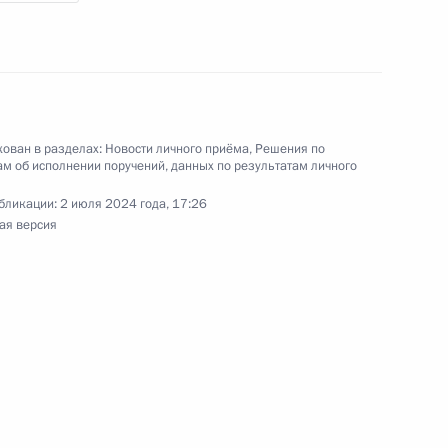
3 года
ован в разделах:
Новости личного приёма
,
Решения по
м об исполнении поручений, данных по результатам личного
резидента Российской Федерации начальник
й Федерации по научно-образовательной
бликации:
2 июля 2024 года, 17:26
 в Приёмной Президента Российской Федерации
ая версия
ый приём граждан
резидента Российской Федерации заместитель