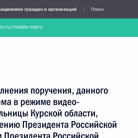
бращениями граждан и организаций
Поиск
lin.ru/mobile-menu
нта
Обратиться в устной форме
Новости
Обзоры обращени
я приёмная
июль, 2024
лнения поручения, данного
ёма в режиме видео-
льницы Курской области,
чению Президента Российской
 Президента Российской