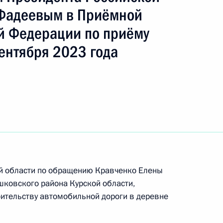
Фадеевым в Приёмной
й Федерации по приёму
ть следующие материалы
ентября 2023 года
Президента Российской Федерации начальник
й Федерации по внешней политике Игорь
дента Российской Федерации по приёму граждан
ой области по обращению Кравченко Елены
ковского района Курской области,
оительству автомобильной дороги в деревне