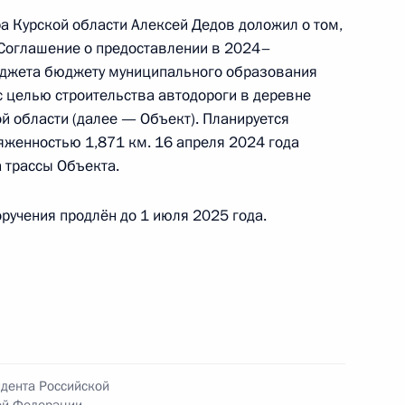
ы), данное по итогам личного приёма в режиме
 Курской области Алексей Дедов доложил о том,
 Курской области, проведённого по поручению
 Соглашение о предоставлении в 2024–
 заместителем Руководителя Администрации
бюджета бюджету муниципального образования
и Владимиром Островенко в Приёмной
с целью строительства автодороги в деревне
 по приёму граждан в Москве 23 мая 2024 года
й области (далее — Объект). Планируется
яженностью 1,871 км. 16 апреля 2024 года
 трассы Объекта.
чения, данного по итогам личного приёма
ручения продлён до 1 июля 2025 года.
ительницы Курской области, проведённого
кой Федерации советником Президента
Фадеевым в Приёмной Президента Российской
скве 19 сентября 2023 года
идента Российской