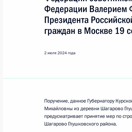
Курская область
Федерации Валерием 
Президента Российско
Показа
граждан в Москве 19 с
23 июля 2024 года, вторник
2 июля 2024 года
23 июля 2024 года по поручению 
Управления Президента Российско
Неверов провёл в Приёмной Прези
в Москве личный приём граждан
23 июля 2024 года, 16:32
Поручение, данное Губернатору Курск
Михайловны из деревни Шагарово Глуш
предусматривает принятие мер по стр
2 июля 2024 года, вторник
Шагарово Глушковского района.