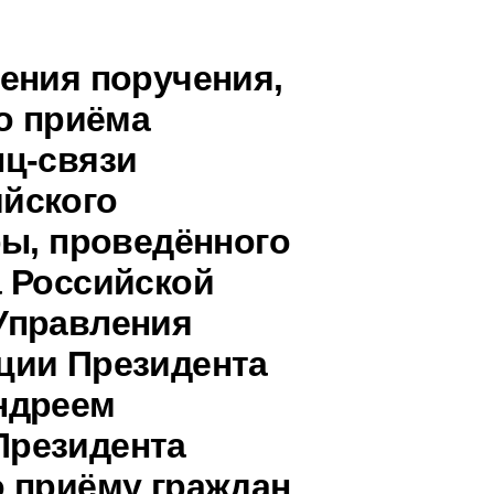
ения поручения,
о приёма
ц-связи
йского
ры, проведённого
 Российской
Управления
ции Президента
ндреем
Президента
 приёму граждан