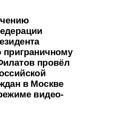
учению
Федерации
езидента
о приграничному
Филатов провёл
оссийской
ждан в Москве
режиме видео-