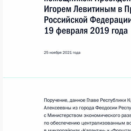
Республика Крым
Игорем Левитиным в П
Российской Федерации
Показа
19 февраля 2019 года
О ходе исполнения пункта 3 перечн
25 ноября 2021 года
в Республики Крым мобильной при
16 декабря 2021 года, 19:06
15 декабря 2021 года, среда
Поручение, данное Главе Республики
Продолжен контроль исполнения пу
Алексеевны из города Феодосии Респ
работы в Республики Крым мобиль
с Министерством экономического раз
Федерации
по обеспечению централизованным в
в микрорайонах «Карантин» и «Форштад
15 декабря 2021 года, 20:33