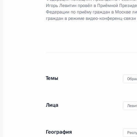
Игорь Левитин провёл в Приёмной Президе
в Республики Крым мобильной при
Федерации по приёму граждан в Москве л
граждан в режиме видео-конференц-связи
15 декабря 2021 года, 20:14
О ходе исполнения пункта 4 перечн
в Республики Крым мобильной при
15 декабря 2021 года, 20:14
Темы
Обра
О ходе исполнения пункта 1 перечн
в Республики Крым мобильной при
Лица
Леви
15 декабря 2021 года, 20:14
География
Респ