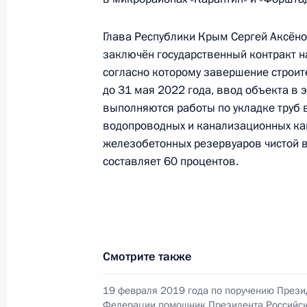
Глава Республики Крым Сергей Аксёно
заключён государственный контракт 
Продолжен контроль исполнения по
согласно которому завершение строи
данных по итогам работы в Респу
до 31 мая 2022 года, ввод объекта в 
Российской Федерации
выполняются работы по укладке труб 
15 декабря 2021 года, 20:33
водопроводных и канализационных кам
железобетонных резервуаров чистой в
составляет 60 процентов.
Продолжен контроль исполнения пу
работы в Республики Крым мобиль
Федерации
15 декабря 2021 года, 20:32
Смотрите также
19 февраля 2019 года по поручению Прези
Федерации помощник Президента Российс
О ходе исполнения пункта 2 перечн