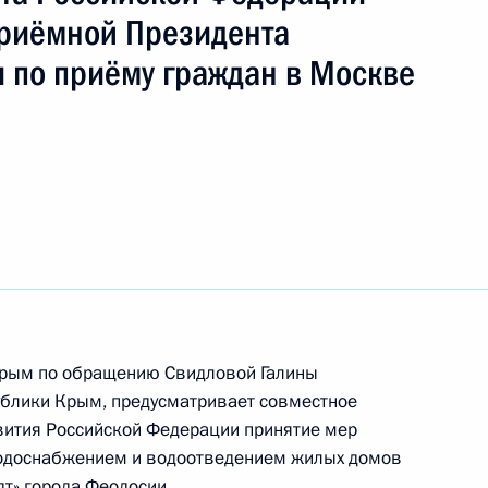
риёмной Президента
 по приёму граждан в Москве
ть следующие материалы
я поручений, данных по итогам работы
ёмной Президента Российской Федерации
 Крым по обращению Свидловой Галины
нкта 2 перечня поручений, данных по итогам
ублики Крым, предусматривает совместное
ной приёмной Президента Российской
вития Российской Федерации принятие мер
одоснабжением и водоотведением жилых домов
т» города Феодосии.