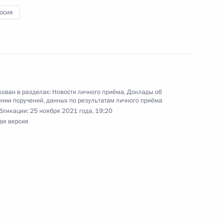
осия
ы), данное по итогам личного приёма в режиме
публики Крым, проведённого по поручению
 заместителем Руководителя Администрации
и Владимиром Островенко в Приёмной
 по приёму граждан в Москве 24 июня
ован в разделах:
Новости личного приёма
,
Доклады об
нии поручений, данных по результатам личного приёма
бликации:
25 ноября 2021 года, 19:20
ая версия
ручения, данного по итогам личного приёма
жителя Республики Крым проведённого
кой Федерации начальником Экспертного
ой Федерации Владимиром Симоненко
й Федерации по приёму граждан 13 апреля