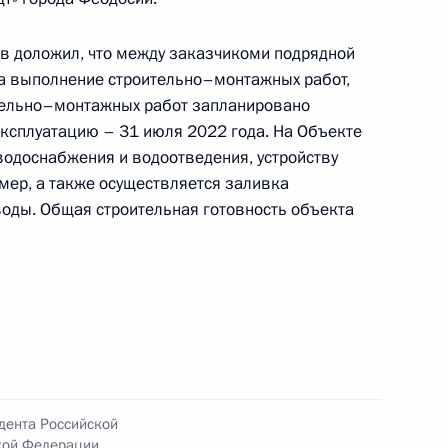
в доложил, что между заказчикоми подрядной
на выполнение строительно–монтажных работ,
ручения, данного пункта 4 перечня поручений,
тельно–монтажных работ запланировано
блики Крым мобильной приёмной Президента
эксплуатацию – 31 июля 2022 года. На Объекте
водоснабжения и водоотведения, устройству
ер, а также осуществляется заливка
оды. Общая строительная готовность объекта
нкта 1 перечня поручений, данных по итогам
ной приёмной Президента Российской
дента Российской
кой Федерации
я поручений, данных по итогам работы