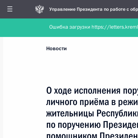
Управление Президента по работе с о
Ошибка загрузки https://letters.krem
Обратиться в форме электронного докуме
Все новости
Личный приём
Мобильна
Новости
Поиск по руководителю, географии и тематике
О ходе исполнения пор
личного приёма в реж
Все руководители, регионы, города и темы
жительницы Республик
по поручению Президе
помощником Президен