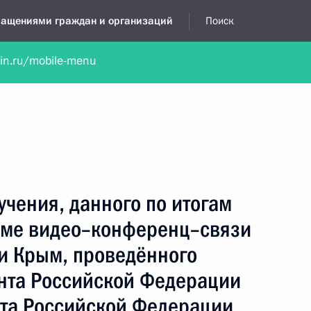
бращениями граждан и организаций
Поиск
lin.ru/mobile-menu
нта
Обратиться в устной форме
Новости
Обзоры обращени
я приёмная
декабрь, 2021
учения, данного по итогам
име видео–конференц–связи
и Крым, проведённого
нта Российской Федерации
та Российской Федерации