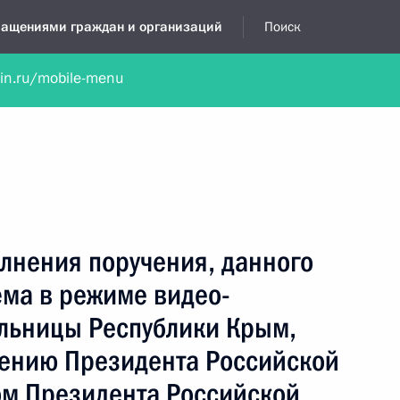
бращениями граждан и организаций
Поиск
lin.ru/mobile-menu
нта
Обратиться в устной форме
Новости
Обзоры обращени
я приёмная
октябрь, 2021
лнения поручения, данного
ёма в режиме видео-
льницы Республики Крым,
чению Президента Российской
м Президента Российской