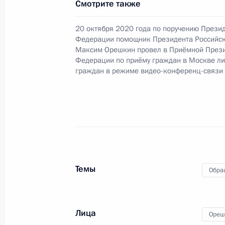
Смотрите также
жительницы Республики Крым, про
Федерации начальником Экспертно
20 октября 2020 года по поручению Прези
Федерации Владимиром Симоненко
Федерации помощник Президента Российс
Федерации по приёму граждан в М
Максим Орешкин провел в Приёмной Прези
Федерации по приёму граждан в Москве л
6 октября 2021 года, 20:13
граждан в режиме видео-конференц-связи
О ходе принятия мер по итогам ли
жительницы Республики Крым, про
Федерации начальником Экспертно
Федерации Владимиром Симоненко
Федерации по приёму граждан в М
Темы
Обра
6 октября 2021 года, 20:13
Лица
Ореш