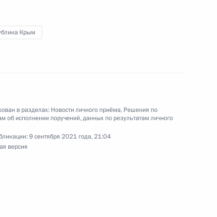
ик
4 перечня поручений, данных по итогам работы
ублика Крым
ёмной Президента Российской Федерации
та 1 перечня поручений, данных по итогам
ной приёмной Президента Российской
ован в разделах:
Новости личного приёма
,
Решения по
м об исполнении поручений, данных по результатам личного
бликации:
9 сентября 2021 года, 21:04
ая версия
ручения, данного по итогам личного приёма
ителя Республики Крым, проведённого