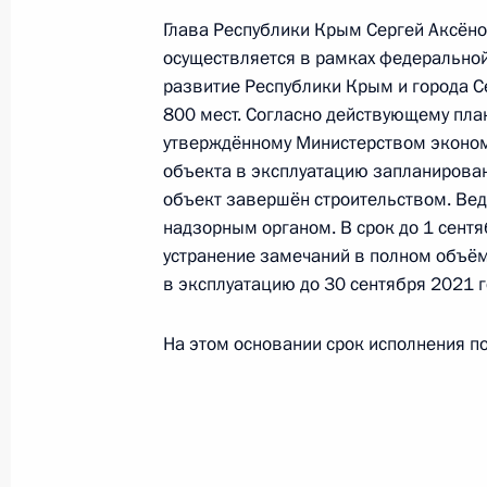
Симоненко в Приёмной Президента
Глава Республики Крым Сергей Аксёно
в Москве 2 февраля 2017 года
осуществляется в рамках федерально
развитие Республики Крым и города С
6 октября 2021 года, 21:03
800 мест. Согласно действующему пла
утверждённому Министерством эконом
объекта в эксплуатацию запланирован
Продолжен контроль в рабочем пор
объект завершён строительством. Вед
приёма в режиме видео-конференц
надзорным органом. В срок до 1 сент
проведённого по поручению Прези
устранение замечаний в полном объём
Экспертного управления Президен
в эксплуатацию до 30 сентября 2021 г
Симоненко в Приёмной Президента
в Москве 2 февраля 2017 года
На этом основании срок исполнения по
6 октября 2021 года, 21:02
О ходе принятия мер по итогам ли