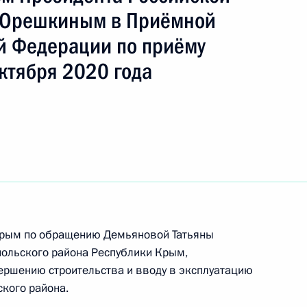
 Орешкиным в Приёмной
й Федерации по приёму
ть следующие материалы
ктября 2020 года
еречня поручений, данных по итогам работы
ёмной Президента Российской Федерации
 Крым по обращению Демьяновой Татьяны
ядке за принятием мер по итогам личного
ольского района Республики Крым,
-связи жительницы Республики Крым,
ершению строительства и вводу в эксплуатацию
дента Российской Федерации начальником
кого района.
та Российской Федерации Владимиром