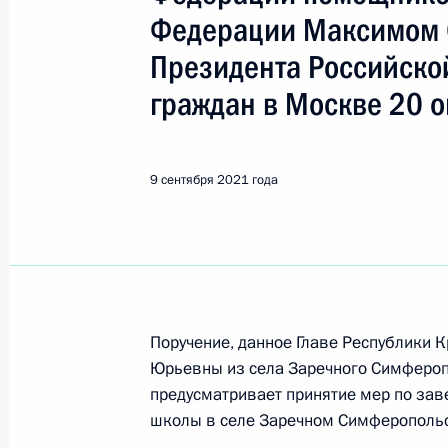
Республика Крым
Федерации Максимом
Президента Российско
Показа
граждан в Москве 20 о
О ходе принятия мер по пункту 2 п
9 сентября 2021 года
в Республике Крым мобильной при
15 октября 2021 года, 19:11
6 октября 2021 года, среда
Поручение, данное Главе Республики
Продолжен контроль в рабочем пор
Юрьевны из села Заречного Симфероп
приёма в режиме видео-конференц
предусматривает принятие мер по зав
проведённого по поручению Прези
школы в селе Заречном Симферопольс
Экспертного управления Президен