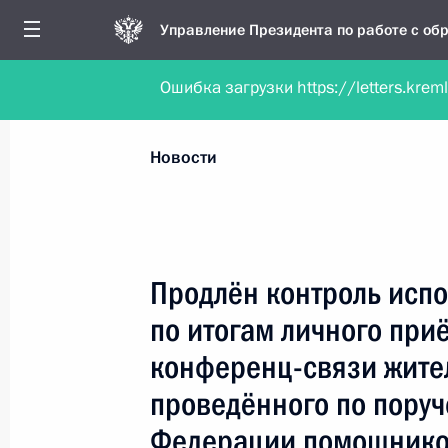
Управление Президента по работе с о
Ошибка загрузки https://letters.krem
Обратиться в форме электронного докуме
Все новости
Личный приём
Мобильна
Новости
Поиск по руководителю, географии и тематике
Продлён контроль испо
по итогам личного при
Все руководители, регионы, города и темы
конференц-связи жите
проведённого по пору
Федерации помощнико