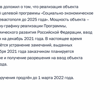
 Российской Федерации по приёму граждан
в доложил о том, что реализация объекта
й целевой программы «Социально-экономическое
евастополя до 2025 года». Мощность объекта –
ну-графику реализации Программы,
ического развития Российской Федерации, ввод
 на декабрь 2021 года. В настоящее время
ядке за принятием мер по итогам личного
ётся устранение замечаний, выданных
-связи жительницы Республики Крым,
ября 2021 года заказчиком планируется
дента Российской Федерации начальником
е и получение разрешения на ввод объекта
та Российской Федерации Владимиром
ода.
 Российской Федерации по приёму граждан
ручения продлён до 1 марта 2022 года.
чного приёма в режиме видео-конференц-связи