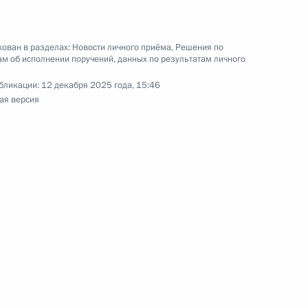
ября 2025 года
ован в разделах:
Новости личного приёма
,
Решения по
м об исполнении поручений, данных по результатам личного
бликации:
12 декабря 2025 года, 15:46
ая версия
 Президента Российской Федерации начальник
й Федерации по вопросам государственной
 коррупции Максим Травников провёл
й Федерации по приёму граждан в Москве
идео-конференц-связи