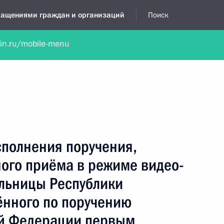
бращениями граждан и организаций
Поиск
lin.ru/mobile-menu
нта
Обратиться в устной форме
Новости
Обзоры обращени
я приёмная
июль, 2026
сполнения поручения,
ного приёма в режиме видео-
льницы Республики
ённого по поручению
ой Федерации первым