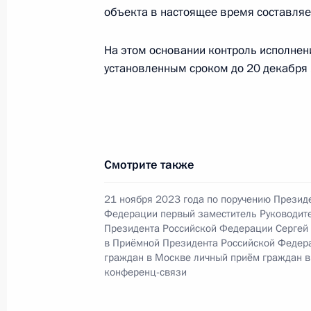
О ходе принятия мер по итогам ли
объекта в настоящее время составляе
жителя Республики Башкортостан, 
Российской Федерации начальнико
На этом основании контроль исполнен
Федерации по внешней политике И
установленным сроком до 20 декабря 
Российской Федерации по приёму 
18 мая 2026 года, 17:42
Смотрите также
23 апреля, четверг
Продлён контроль исполнения пору
21 ноября 2023 года по поручению Презид
Федерации первый заместитель Руководит
в режиме видео-конференц-связи 
Президента Российской Федерации Сергей
проведённого по поручению Прези
в Приёмной Президента Российской Федер
Президента Российской Федерации
граждан в Москве личный приём граждан в
конференц-связи
Российской Федерации по приёму 
23 апреля 2026 года, 17:46