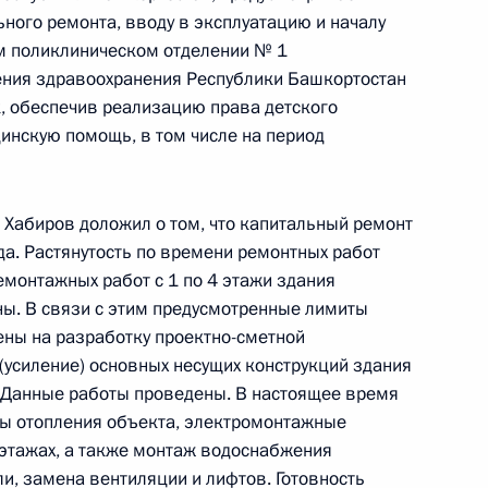
кой Федерации советником Президента
ного ремонта, вводу в эксплуатацию и началу
бяковым в Приёмной Президента Российской
м поликлиническом отделении № 1
оскве 29 января 2025 года
ения здравоохранения Республики Башкортостан
, обеспечив реализацию права детского
инскую помощь, в том числе на период
 Хабиров доложил о том, что капитальный ремонт
риёма в режиме видео-конференц-связи жителя
да. Растянутость по времени ремонтных работ
нного по поручению Президента Российской
демонтажных работ с 1 по 4 этажи здания
ия Президента Российской Федерации
ы. В связи с этим предусмотренные лимиты
ровым в Приёмной Президента Российской
ны на разработку проектно-сметной
оскве 24 ноября 2023 года
(усиление) основных несущих конструкций здания
. Данные работы проведены. В настоящее время
ы отопления объекта, электромонтажные
 этажах, а также монтаж водоснабжения
и, замена вентиляции и лифтов. Готовность