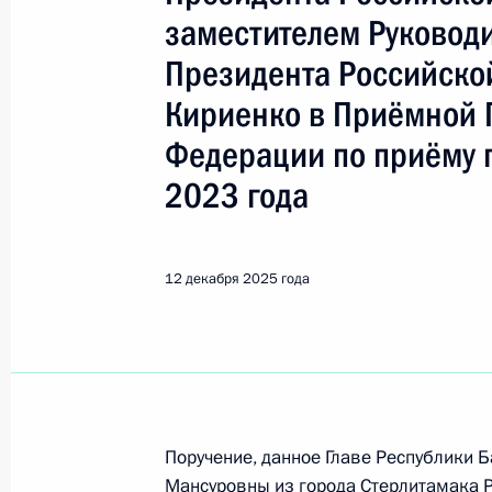
Республика Башкортостан
заместителем Руковод
Президента Российско
9 июля, четверг
Кириенко в Приёмной 
Продлён контроль исполнения пору
Федерации по приёму 
в режиме видео-конференц-связи 
2023 года
проведённого по поручению Прези
Президента Российской Федерации
Российской Федерации по приёму 
12 декабря 2025 года
9 июля 2026 года, 17:30
8 июля, среда
О ходе исполнения поручения, дан
Поручение, данное Главе Республики 
конференц-связи жительницы Респ
Мансуровны из города Стерлитамака 