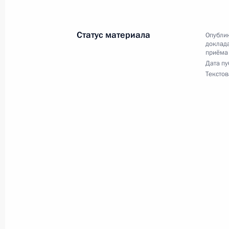
по приёму граждан в Москве 21 но
15 апреля 2026 года, 18:53
Статус материала
Опублик
доклада
приёма
Дата пу
Текстов
7 апреля, вторник
7 апреля 2026 года по поручению
Управления Президента Российско
службы, кадров и противодействия
в Приёмной Президента Российско
личный приём граждан в режиме в
7 апреля 2026 года, 18:31
17 марта, вторник