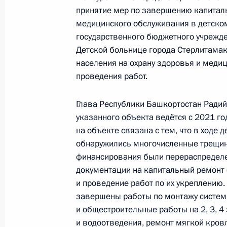
по поручению Президента Российс
принятие мер по завершению капиталь
Российской Федерации Антоном Ко
медицинского обслуживания в детско
Федерации по приёму граждан в М
государственного бюджетного учрежд
8 июля 2026 года, 18:12
Детской больнице города Стерлитамак
населения на охрану здоровья и медиц
проведения работ.
18 мая, понедельник
Глава Республики Башкортостан Радий
Приняты меры по итогам личного п
указанного объекта ведётся с 2021 го
Республики Башкортостан, проведё
на объекте связана с тем, что в ходе 
Федерации начальником Управлен
обнаружились многочисленные трещин
по внешней политике Игорем Неве
финансирования были перераспределе
Федерации по приёму граждан в М
документации на капитальный ремонт 
и проведение работ по их укреплению
18 мая 2026 года, 17:45
завершены работы по монтажу систем
и общестроительные работы на 2, 3, 4
и водоотведения, ремонт мягкой кровл