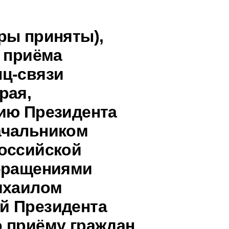
ры приняты),
о приёма
ц-связи
рая,
ию Президента
ачальником
оссийской
обращениями
ихаилом
й Президента
 приёму граждан