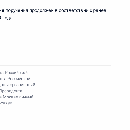
ия поручения продолжен в соответствии с ранее
 года.
ию Президента Российской Федерации
 Российской Федерации по внешней политике
 Президента Российской Федерации по приёму
раждан
та Российской
нта Российской
ан и организаций
Президента
ю Президента Российской Федерации помощник
 в Москве личный
и Дмитрий Миронов провёл в Приёмной
-связи
 по приёму граждан в Москве личный приём