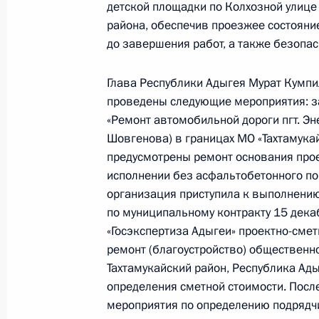
Продолжен контроль исполнения по
детской площадки по Колхозной улице 
в режиме видео-конференц-связи ж
района, обеспечив проезжее состояни
по поручению Президента Россий
до завершения работ, а также безопа
Российской Федерации Дмитрием 
Федерации по приёму граждан в М
Глава Республики Адыгея Мурат Кумпи
проведены следующие мероприятия: з
29 февраля 2024 года, 18:11
«Ремонт автомобильной дороги пгт. Эне
Шовгенова) в границах МО «Тахтамука
предусмотрены ремонт основания прое
О ходе исполнения поручения, дан
исполнении без асфальтобетонного п
конференц-связи жителя Республик
организация приступила к выполнению
Президента Российской Федераци
по муниципальному контракту 15 дека
Федерации Дмитрием Мироновым в
«Госэкспертиза Адыгеи» проектно-сме
по приёму граждан в Москве 6 фев
ремонт (благоустройство) общественной
Тахтамукайский район, Республика Ады
29 февраля 2024 года, 18:02
определения сметной стоимости. Посл
мероприятия по определению подрядч