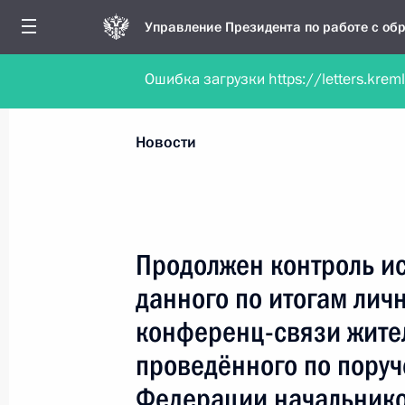
Управление Президента по работе с о
Ошибка загрузки https://letters.krem
Обратиться в форме электронного докуме
Все новости
Личный приём
Мобильна
Новости
Поиск по руководителю, географии и тематике
Продолжен контроль и
данного по итогам лич
Все руководители, регионы, города и темы
конференц-связи жите
проведённого по пору
Федерации начальнико