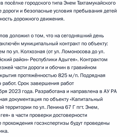
ручения, данного по итогам личного приёма
в посёлке городского типа Энем Тахтамукайского
ителя Республики Адыгея, проведённого
е дороги и безопасные условия пребывания детей
ской Федерации помощником Президента
сность дорожного движения.
Мироновым в Приёмной Президента Российской
оскве 6 февраля 2024 года
лов доложил о том, что на сегодняшний день
аключён муниципальный контракт по объекту:
м по ул. Колхозная (от ул. Ломоносова до ул.
йский район» Республики Адыгея». Контрактом
зжей части дороги и обочин в гравийном
ного по итогам личного приёма в режиме видео-
окрытия протяжённостью 825 м/п. Подрядная
и Адыгея, проведённого по поручению
 работ. Срок завершения работ
и помощником Президента Российской
бря 2023 года. Разработана и направлена в АУ РА
 Приёмной Президента Российской Федерации
тная документация по объекту «Капитальный
раля 2024 года
 территории по ул. Ленина 67 Г пгт. Энем,
гея» в части проверки достоверности
е прохождения госэкспертизы будут проведены
ика.