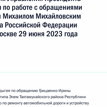
 по работе с обращениями
й Михаилом Михайловским
ть следующие материалы
а Российской Федерации
оскве 29 июня 2023 года
Президента Российской Федерации начальник
та Российской Федерации Владимир Симоненко
ссийской Федерации по приёму граждан
 режиме видео-конференц-связи
Адыгея по обращению Грицаенко Ирины
типа Энем Тахтамукайского района Республики
 по ремонту автомобильной дороги и устройству