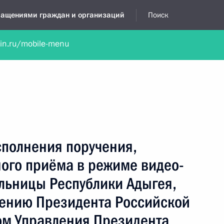
бращениями граждан и организаций
Поиск
lin.ru/mobile-menu
нта
Обратиться в устной форме
Новости
Обзоры обращени
я приёмная
март, 2024
сполнения поручения,
ного приёма в режиме видео-
льницы Республики Адыгея,
чению Президента Российской
м Управления Президента