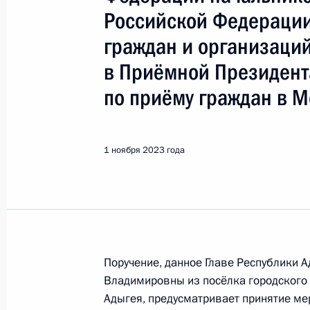
Республика Адыгея (Адыгея)
Российской Федерации
граждан и организаци
Показа
в Приёмной Президент
по приёму граждан в М
5 марта 2024 года, вторник
5 марта 2024 года по поручению 
1 ноября 2023 года
Экспертного управления Президен
провёл в Приёмной Президента Ро
в Москве личный приём граждан в
5 марта 2024 года, 17:47
Поручение, данное Главе Республики 
Владимировны из посёлка городского 
29 февраля 2024 года, четверг
Адыгея, предусматривает принятие мер