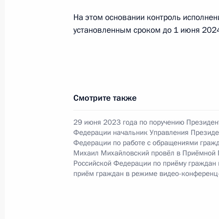
28 февраля 2024 года, среда
На этом основании контроль исполнен
установленным сроком до 1 июня 2024
28 февраля 2024 года по поручен
начальник Управления Президента
Игорь Неверов провёл в Приёмной
граждан в Москве личный приём г
28 февраля 2024 года, 18:19
Смотрите также
29 июня 2023 года по поручению Президен
Федерации начальник Управления Президе
6 февраля 2024 года, вторник
Федерации по работе с обращениями гражд
Михаил Михайловский провёл в Приёмной 
6 февраля 2024 года по поручени
Российской Федерации по приёму граждан
Президента Российской Федераци
приём граждан в режиме видео-конференц
Президента Российской Федерации
граждан
6 февраля 2024 года, 18:46