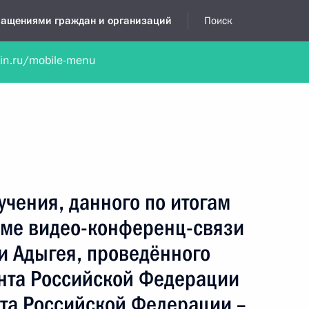
бращениями граждан и организаций
Поиск
lin.ru/mobile-menu
нта
Обратиться в устной форме
Новости
Обзоры обращени
я приёмная
ноябрь, 2020
учения, данного по итогам
име видео-конференц-связи
и Адыгея, проведённого
нта Российской Федерации
а Российской Федерации –