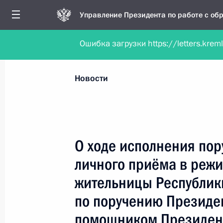
Управление Президента по работе с о
Ошибка загрузки https://letters.krem
Обратиться в форме электронного докуме
Все новости
Личный приём
Мобильна
Новости
Поиск по руководителю, географии и тематике
О ходе исполнения пор
личного приёма в реж
Все руководители, регионы, города и темы
жительницы Республик
по поручению Президе
помощником Президент