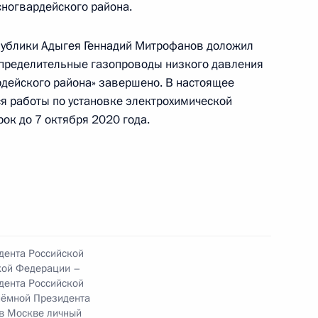
ногвардейского района.
чения, данного по итогам личного приёма
ительницы Республики Адыгея, проведённого
ублики Адыгея Геннадий Митрофанов доложил
кой Федерации начальником Управления
аспределительные газопроводы низкого давления
 по работе с обращениями граждан
дейского района» завершено. В настоящее
ским в Приёмной Президента Российской
я работы по установке электрохимической
оскве 11 июня 2020 года
ок до 7 октября 2020 года.
ного по итогам личного приёма в режиме видео-
блики Адыгея, проведённого по поручению
 начальником Управления Президента
с обращениями граждан и организаций
дента Российской
кой Федерации –
ой Президента Российской Федерации
дента Российской
ня 2020 года
иёмной Президента
 в Москве личный