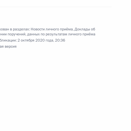
 – начальник Референтуры Президента
лимулин провёл в Приёмной Президента
граждан в Москве личный приём граждан
ован в разделах:
Новости личного приёма
,
Доклады об
нии поручений, данных по результатам личного приёма
бликации:
2 октября 2020 года, 20:36
ая версия
чения, данного по итогам личного приёма
ителя Республики Адыгея, проведённого
кой Федерации советником Президента
 Толстым в Приёмной Президента Российской
оскве 12 февраля 2020 года