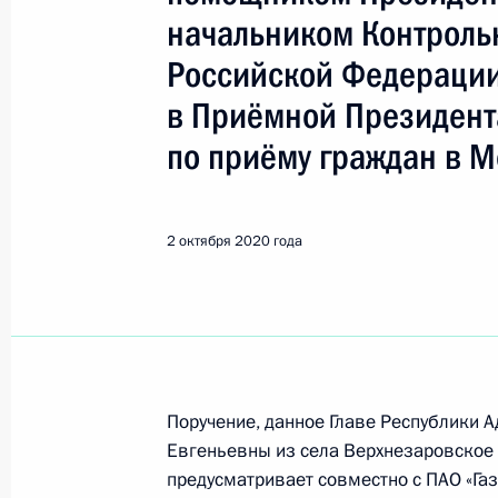
Республика Адыгея (Адыгея)
начальником Контроль
Российской Федераци
Показа
в Приёмной Президент
по приёму граждан в М
О ходе исполнения поручения, дан
конференц-связи жительницы Респу
Президента Российской Федерации
2 октября 2020 года
Российской Федерации по пригран
в Приёмной Президента Российско
17 декабря 2019 года
3 ноября 2020 года, 20:23
Поручение, данное Главе Республики 
Евгеньевны из села Верхнезаровское 
2 ноября 2020 года, понедельник
предусматривает совместно с ПАО «Га