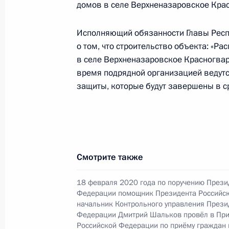
домов в селе Верхненазаровское Крас
Продлён контроль исполнения пору
в режиме видео-конференц-связи ж
Исполняющий обязанности Главы Респ
по поручению Президента Российс
о том, что строительство объекта: «Р
Президента Российской Федерации
в селе Верхненазаровское Красногвар
и организаций Михаилом Михайлов
время подрядной организацией ведутс
Федерации по приёму граждан в М
защиты, которые будут завершены в ср
2 ноября 2020 года, 21:13
О ходе исполнения поручения, дан
конференц-связи жительницы Респу
Смотрите также
Президента Российской Федерации
Российской Федерации по работе 
18 февраля 2020 года по поручению Прези
Федерации помощник Президента Российс
Михаилом Михайловским в Приёмн
начальник Контрольного управления Прези
по приёму граждан в Москве 11 ию
Федерации Дмитрий Шальков провёл в Пр
Российской Федерации по приёму граждан
2 ноября 2020 года, 20:48