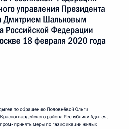
ного управления Президента
и Дмитрием Шальковым
ть следующие материалы
а Российской Федерации
оскве 18 февраля 2020 года
ного по итогам личного приёма в режиме видео-
блики Адыгея, проведённого по поручению
 начальником Управления Президента
ичному сотрудничеству Алексеем Филатовым
й Федерации по приёму граждан в Москве
Адыгея по обращению Половнёвой Ольги
Красногвардейского района Республики Адыгея,
зпром» принять меры по газификации жилых