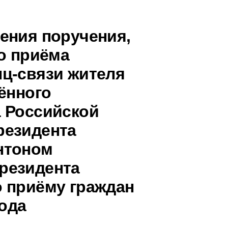
ения поручения,
о приёма
ц-связи жителя
ённого
 Российской
резидента
нтоном
резидента
 приёму граждан
года