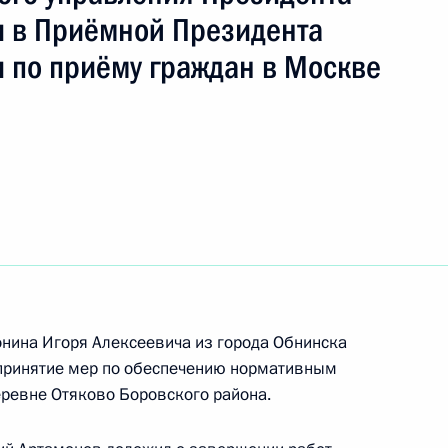
 в Приёмной Президента
 по приёму граждан в Москве
ть следующие материалы
ручения, данного по итогам личного приёма
жительницы Кемеровской области, проведённого
кой Федерации начальником Экспертного
й Федерации в Приёмной Президента
граждан в Москве 28 декабря 2012 года
нина Игоря Алексеевича из города Обнинска
 принятие мер по обеспечению нормативным
ревне Отяково Боровского района.