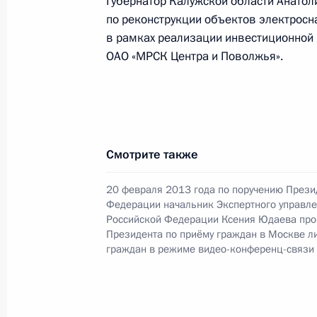
Губернатор Калужской области Анатол
по реконструкции объектов электрос
Исполнено поручение, данное по и
в рамках реализации инвестиционной
конференц-связи жителя Омской об
ОАО «МРСК Центра и Поволжья».
Российской Федерации начальнико
Российской Федерации в Приёмной
граждан в Москве 20 февраля 201
2 декабря 2013 года, 19:09
Смотрите также
30 ноября 2013 года, суббота
20 февраля 2013 года по поручению Прези
Федерации начальник Экспертного управл
О ходе исполнения поручения, дан
Российской Федерации Ксения Юдаева про
Президента по приёму граждан в Москве л
конференц-связи жителя Омской об
граждан в режиме видео-конференц-связи
Российской Федерации начальнико
Российской Федерации в Приёмной
граждан в Москве 20 февраля 201