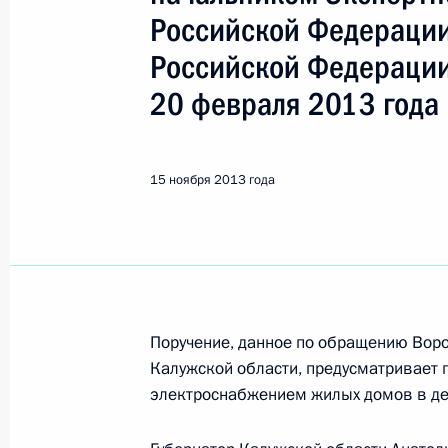
Юдаева Ксения Валентиновна
Российской Федерации
Российской Федерации
Показа
20 февраля 2013 года
11 декабря 2013 года, среда
15 ноября 2013 года
Продолжен контроль исполнения по
в режиме видео-конференц-связи 
по поручению Президента Российс
управления Президента Российско
Российской Федерации по приёму 
Поручение, данное по обращению Воро
11 декабря 2013 года, 22:13
Калужской области, предусматривает
электроснабжением жилых домов в де
2 декабря 2013 года, понедельник