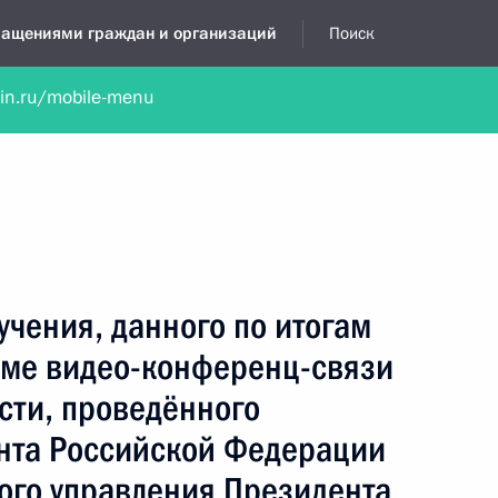
бращениями граждан и организаций
Поиск
lin.ru/mobile-menu
нта
Обратиться в устной форме
Новости
Обзоры обращени
я приёмная
декабрь, 2013
учения, данного по итогам
име видео-конференц-связи
сти, проведённого
нта Российской Федерации
ого управления Президента