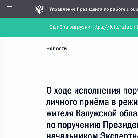
Управление Президента по работе с о
Ошибка загрузки https://letters.krem
Обратиться в форме электронного докуме
Все новости
Личный приём
Мобильна
Новости
Поиск по руководителю, географии и тематике
О ходе исполнения пор
личного приёма в реж
Все руководители, регионы, города и темы
жителя Калужской обла
по поручению Президе
начальником Экспертн