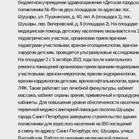
бюджетном учреждении здравоохранения «Детская городск
поликлиника № 49» на двух площадках по адресам: пос.
Шушары, ул. Пушкинская, д. 40, лит. А (площадка 1), пос.
Шушары, пер. Вилеровский, д. 8 (площадка 2). На площадке 
медицинская помощь детскому населению оказывается на 1
педиатрических участках, организован прием врачами-
педиатрами участковыми, врачом-отоларингологом, врачом-
хирургом детским, проводятся ультразвуковые исследовани
На площадке 2 с 5 октября 2021 года после капитального
ремонта помещений организован прием врачами-педиатрами
участковыми, врачом-неврологом, врачом-эндокринологом,
врачом-кардиологом детским, врачом-офтальмологом, врач
ЛФК. Также работает зал лечебной физкультуры, кабинет
массажа, кабинет охраны зрения, прививочный и процедурн
кабинеты. Для повышения уровня обеспеченности населени
первичной медико-санитарной помощью поселка Шушары
города Санкт-Петербурга завершено строительство здания
поликлиники для взрослого населения на 650 посещений
в смену по адресу: Санкт-Петербург, пос. Шушары, улица
Валдайская. Работа по оказанию медицинской помощи