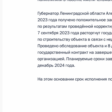
граждан в Москве 5 марта 2014 го
19 мая 2026 года, 17:15
Губернатор Ленинградской области Ал
2023 года получено положительное за
по результатам проведённой корректи
7 сентября 2023 года расторгнут госу
26 февраля, четверг
по строительству объекта в связи с н
Продлён контроль в рабочем поряд
Проведено обследование объекта и 8
конференц-связи жителя Ленинград
государственный контракт на заверше
Президента Российской Федерации
организацией. Планируемые сроки за
декабрь 2024 года.
Президента Российской Федерации
Федерации по приёму граждан в М
На этом основании срок исполнения по
26 февраля 2026 года, 18:21
О ходе принятия мер по итогам ли
жителя Ленинградской области, пр