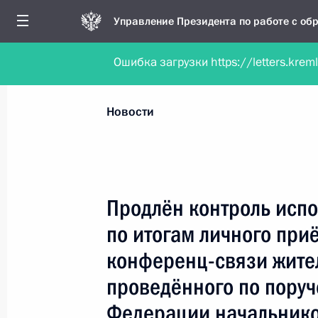
Управление Президента по работе с о
Ошибка загрузки https://letters.krem
Обратиться в форме электронного докуме
Все новости
Личный приём
Мобильна
Новости
Поиск по руководителю, географии и тематике
Продлён контроль испо
по итогам личного при
Все руководители, регионы, города и темы
конференц-связи жите
проведённого по пору
Федерации начальнико