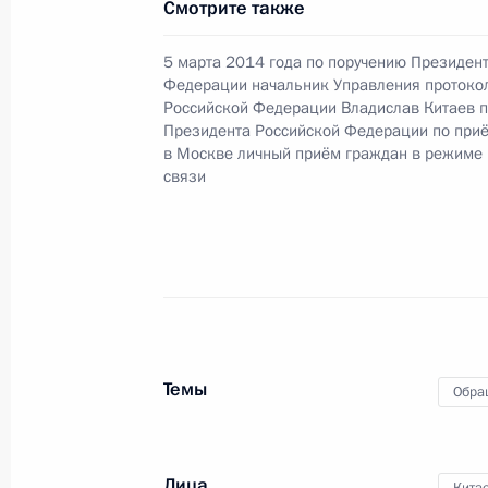
Смотрите также
Российской Федерации начальнико
Российской Федерации в Приёмной
5 марта 2014 года по поручению Президен
граждан в Москве 5 марта 2014 го
Федерации начальник Управления протоко
Российской Федерации Владислав Китаев 
26 февраля 2026 года, 18:20
Президента Российской Федерации по при
в Москве личный приём граждан в режиме
связи
22 декабря 2025 года, понедельни
Исполнено поручение (снято с конт
в режиме видео-конференц-связи ж
по поручению Президента Российс
протокола Президента Российской
Федерации по приёму граждан в М
Темы
Обра
22 декабря 2025 года, 16:00
Лица