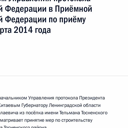
й Федерации в Приёмной
й Федерации по приёму
рта 2014 года
ке по итогам личного приёма в режиме видео-
ской области, проведённого по поручению
 начальником Управления протокола
 в Приёмной Президента Российской
оскве 5 марта 2014 года
 начальником Управления протокола Президента
чного приёма в режиме видео-конференц-связи
итаевым Губернатору Ленинградской области
оведённого по поручению Президента
лаевича из посёлка имени Тельмана Тосненского
м Управления протокола Президента
сматривает принятие мер по строительству
 Президента Российской Федерации по приёму
а Тосненского района.