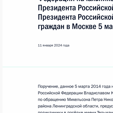
Китаев Владислав Николаевич
Президента Российско
Президента Российско
19 мая, вторник
граждан в Москве 5 ма
Продлён контроль в рабочем поряд
конференц-связи жителя Ленинград
Президента Российской Федерации
11 января 2024 года
Президента Российской Федерации
Федерации по приёму граждан в М
19 мая 2026 года, 17:19
Поручение, данное 5 марта 2014 года
О ходе принятия мер по итогам ли
Российской Федерации Владиславом К
жителя Ленинградской области, пр
по обращению Михельсона Петра Нико
Российской Федерации начальнико
района Ленинградской области, преду
Российской Федерации в Приёмной
поликлиники в посёлке имени Тельман