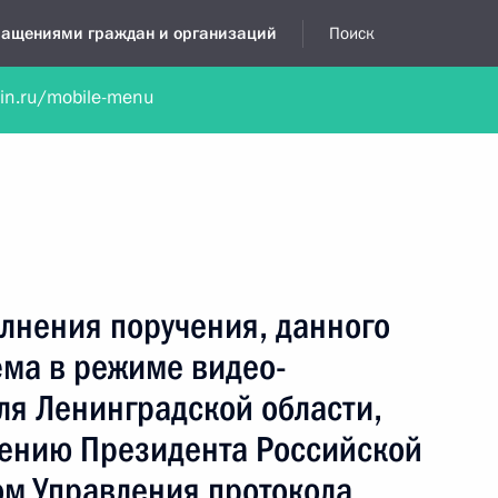
бращениями граждан и организаций
Поиск
lin.ru/mobile-menu
нта
Обратиться в устной форме
Новости
Обзоры обращени
я приёмная
май, 2026
лнения поручения, данного
ёма в режиме видео-
ля Ленинградской области,
чению Президента Российской
м Управления протокола