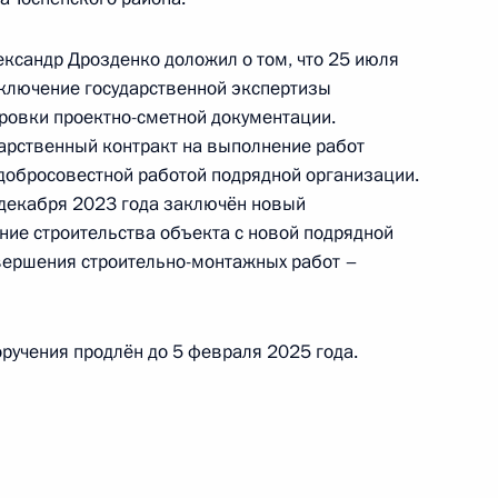
да
ександр Дрозденко доложил о том, что 25 июля
ключение государственной экспертизы
ровки проектно-сметной документации.
дарственный контракт на выполнение работ
едобросовестной работой подрядной организации.
ке по итогам личного приёма в режиме видео-
 декабря 2023 года заключён новый
ской области, проведённого по поручению
ние строительства объекта с новой подрядной
 начальником Управления протокола
вершения строительно-монтажных работ –
 в Приёмной Президента Российской
оскве 5 марта 2014 года
ручения продлён до 5 февраля 2025 года.
чного приёма в режиме видео-конференц-связи
оведённого по поручению Президента