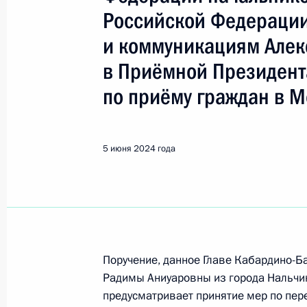
Смирнов Александр Юрьевич
Российской Федерации
и коммуникациям Але
Показа
в Приёмной Президент
по приёму граждан в М
О ходе принятия мер по итогам ли
жительницы Самарской области, п
Российской Федерации начальнико
5 июня 2024 года
Федерации по общественным связ
в Приёмной Президента Российско
26 января 2023 года
23 августа 2024 года, 16:56
Поручение, данное Главе Кабардино-Б
Радимы Аниуаровны из города Нальчи
2 июля 2024 года, вторник
предусматривает принятие мер по пер