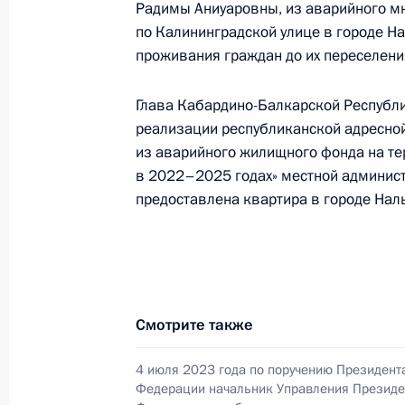
Радимы Аниуаровны, из аварийного м
2 июля 2024 года по поручению П
по Калининградской улице в городе Н
Управления Президента Российско
проживания граждан до их переселени
и коммуникациям Александр Смирн
Федерации по приёму граждан в М
Глава Кабардино-Балкарской Республи
конференц-связи
реализации республиканской адресно
2 июля 2024 года, 17:37
из аварийного жилищного фонда на т
в 2022–2025 годах» местной админист
предоставлена квартира в городе Нал
26 июня 2024 года, среда
Продлён контроль исполнения пору
в режиме видео-конференц-связи ж
проведённого по поручению Прези
Смотрите также
Управления Президента Российско
и коммуникациям Александром См
4 июля 2023 года по поручению Президент
Федерации по приёму граждан в М
Федерации начальник Управления Президе