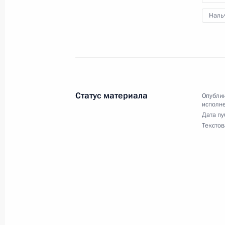
Продлён контроль исполнения пору
в режиме видео-конференц-связи 
Наль
проведённого по поручению Прези
Управления Президента Российско
и коммуникациям Александром См
Федерации по приёму граждан в М
13 июня 2024 года, 16:13
Статус материала
Опублик
исполне
Дата пу
Текстов
5 июня 2024 года, среда
О ходе исполнения поручения, дан
конференц-связи жительницы Каба
по поручению Президента Российс
Президента Российской Федерации
Александром Смирновым в Приёмн
по приёму граждан в Москве 4 июл