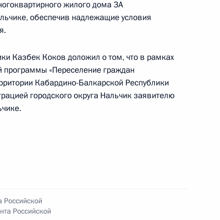
ногоквартирного жилого дома 3А
резидента Российской Федерации начальник
альчике, обеспечив надлежащие условия
й Федерации по общественным связям
я.
ов провёл в Приёмной Президента Российской
оскве личный приём граждан в режиме видео-
ки Казбек Коков доложил о том, что в рамках
й программы «Переселение граждан
ерритории Кабардино-Балкарской Республики
рацией городского округа Нальчик заявителю
ьчике.
чения, данного по итогам личного приёма
ительницы Волгоградской области,
дента Российской Федерации начальником
й Федерации по общественным связям
ирновым в Приёмной Президента Российской
а Российской
оскве 29 октября 2021 года
нта Российской