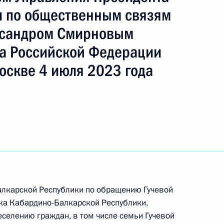
 по общественным связям
ксандром Смирновым
ть следующие материалы
а Российской Федерации
оскве 4 июля 2023 года
чного приёма в режиме видео-конференц-связи
роведённого по поручению Президента
м Управления Президента Российской
ям и коммуникациям Александром Смирновым
й Федерации по приёму граждан в Москве
алкарской Республики по обращению Гучевой
ка Кабардино-Балкарской Республики,
еселению граждан, в том числе семьи Гучевой