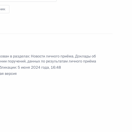
чения, данного по итогам личного приёма
жительницы Кабардино-Балкарской Республики,
чик
дента Российской Федерации начальником
й Федерации по общественным связям
ирновым в Приёмной Президента Российской
оскве 4 июля 2023 года
ован в разделах:
Новости личного приёма
,
Доклады об
нии поручений, данных по результатам личного приёма
бликации:
5 июня 2024 года, 16:48
ая версия
ного по итогам личного приёма в режиме видео-
рдино-Балкарской Республики, проведённого
кой Федерации начальником Управления
 по общественным связям и коммуникациям
ой Президента Российской Федерации
я 2023 года