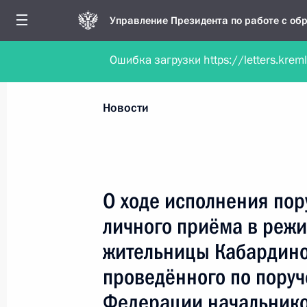
Управление Президента по работе с о
Ошибка загрузки https://letters.krem
Обратиться в форме электронного докуме
Все новости
Личный приём
Мобильна
Новости
Поиск по руководителю, географии и тематике
О ходе исполнения пор
личного приёма в реж
Все руководители, регионы, города и темы
жительницы Кабардино
проведённого по пору
Федерации начальнико