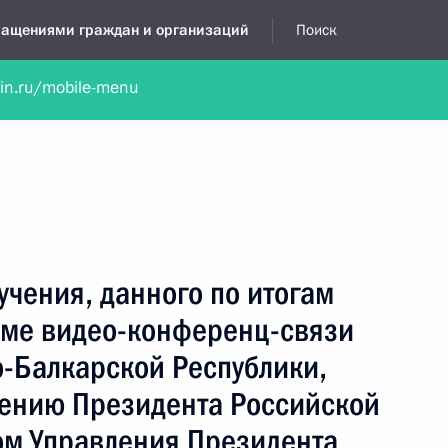
бращениями граждан и организаций
Поиск
lin.ru/mobile-menu
нта
Обратиться в устной форме
Новости
Обзоры обращени
я приёмная
июль, 2024
учения, данного по итогам
име видео-конференц-связи
-Балкарской Республики,
чению Президента Российской
м Управления Президента