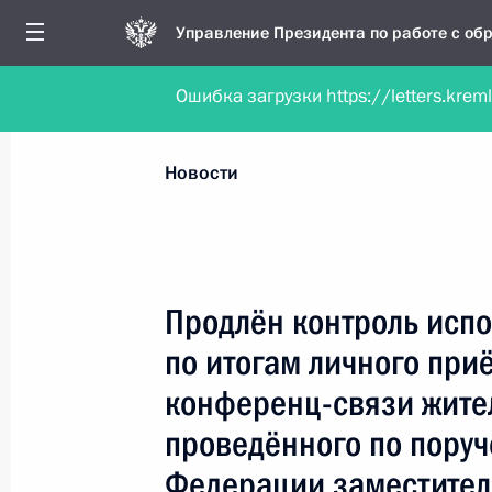
Управление Президента по работе с о
Ошибка загрузки https://letters.krem
Обратиться в форме электронного докуме
Все новости
Личный приём
Мобильна
Новости
Поиск по руководителю, географии и тематике
Продлён контроль испо
по итогам личного при
Все руководители, регионы, города и темы
конференц-связи жите
проведённого по пору
Федерации заместител