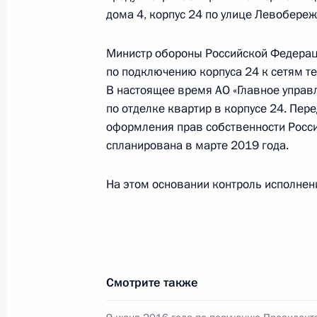
31 марта 2020 года, вторник
дома 4, корпус 24 по улице Левобереж
О ходе исполнения поручения, дан
Министр обороны Российской Федераци
Саратовской области, проведённог
по подключению корпуса 24 к сетям т
Федерации заместителем Руководи
В настоящее время АО «Главное управ
Федерации – пресс-секретарём Пр
по отделке квартир в корпусе 24. Пере
Песковым в Приёмной Президента 
оформления прав собственности Росс
в Москве 27 апреля 2017 года
спланирована в марте 2019 года.
31 марта 2020 года, 21:51
На этом основании контроль исполнени
25 февраля 2020 года, вторник
Исполнено поручение (меры принят
видео-конференц-связи жителя гор
Смотрите также
Президента Российской Федерации
Президента Российской Федерации 