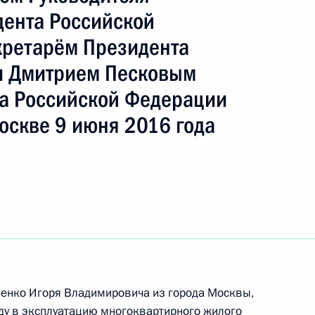
ента Российской
кретарём Президента
ть следующие материалы
и Дмитрием Песковым
а Российской Федерации
оскве 9 июня 2016 года
роля), данное по итогам личного приёма
проведённого по поручению Президента
ем Руководителя Администрации Президента
кретарём Президента Российской Федерации
езидента Российской Федерации по приёму
года
ченко Игоря Владимировича из города Москвы,
ду в эксплуатацию многоквартирного жилого