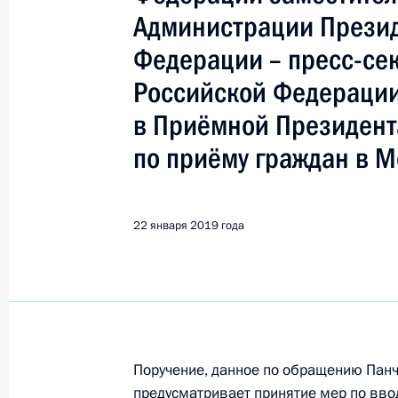
Песков Дмитрий Сергеевич
Администрации Презид
Федерации – пресс-се
Показа
Российской Федераци
в Приёмной Президент
6 апреля 2020 года, понедельник
по приёму граждан в М
Исполнено поручение (снято с конт
жительницы Саратовской области, 
Российской Федерации заместител
22 января 2019 года
Российской Федерации – пресс-се
Дмитрием Песковым в Приёмной Пр
граждан в Москве 27 апреля 2017 
6 апреля 2020 года, 22:39
Поручение, данное по обращению Пан
предусматривает принятие мер по вво