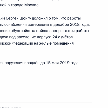
ной в городе Москве.
ного по итогам личного приёма жительницы
и Сергей Шойгу доложил о том, что работы
о по поручению Президента Российской
еплоснабжения завершены в декабре 2018 года.
теля Администрации Президента Российской
ление обустройства войск» завершаются работы
езидента Российской Федерации Дмитрием
дача под заселение корпуса 24 с учётом
Российской Федерации по приёму граждан
ийской Федерации на жилые помещения
я поручения продлён до 15 мая 2019 года.
ы), данное по итогам личного приёма в режиме
ода Москвы, проведённого по поручению
 заместителем Руководителя Администрации
– пресс-секретарём Президента Российской