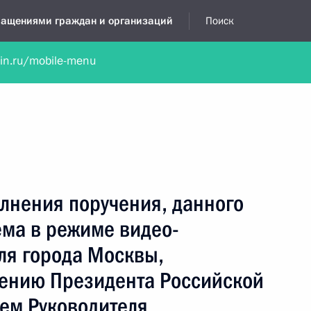
бращениями граждан и организаций
Поиск
lin.ru/mobile-menu
нта
Обратиться в устной форме
Новости
Обзоры обращени
я приёмная
апрель, 2020
лнения поручения, данного
ёма в режиме видео-
ля города Москвы,
чению Президента Российской
ем Руководителя