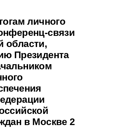
тогам личного
онференц-связи
 области,
ию Президента
ачальником
нного
спечения
Федерации
оссийской
ждан в Москве 2