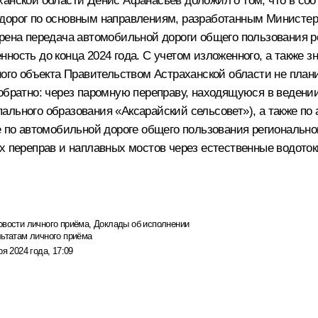
ханской области Денис Афанасьев доложил о том, что в соо
 дорог по основным направлениям, разработанным Министе
трена передача автомобильной дороги общего пользования р
ность до конца 2024 года. С учетом изложенного, а также з
нного объекта Правительством Астраханской области не пла
 обратно: через паромную переправу, находящуюся в ведени
ального образования «Аксарайский сельсовет»), а также по
е по автомобильной дороге общего пользования регионально
х переправ и наплавных мостов через естественные водоток
овости личного приёма
,
Доклады об исполнении
льтатам личного приёма
ря 2024 года, 17:09