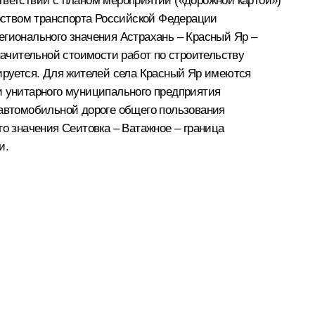
тветствии с планом мероприятий («дорожной картой»)
рством транспорта Российской Федерации
егионального значения Астрахань – Красный Яр –
начительной стоимости работ по строительству
нируется. Для жителей села Красный Яр имеются
и унитарного муниципального предприятия
 автомобильной дороге общего пользования
го значения Сеитовка – Ватажное – граница
и.