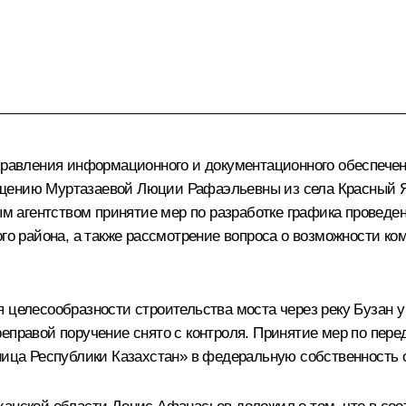
Управления информационного и документационного обеспеч
щению Муртазаевой Люции Рафаэльевны из села Красный Яр
 агентством принятие мер по разработке графика проведен
ого района, а также рассмотрение вопроса о возможности ко
 целесообразности строительства моста через реку Бузан у
реправой поручение снято с контроля. Принятие мер по пер
аница Республики Казахстан» в федеральную собственность 