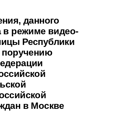
ения, данного
 в режиме видео-
ницы Республики
о поручению
Федерации
оссийской
ьской
оссийской
ждан в Москве